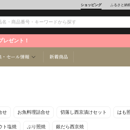
ショッピング
ふるさと納
ントプレゼント！
集・セール情報
新着商品
文化
魚介類
ジュエリー
肉類
インテリ
合せ
お魚料理詰合せ
切落し西京漬けセット
はも
ション
総菜
定期購読雑誌
麺類/つ
書籍
ウト塩焼
ぶり照焼
銀だら西京焼