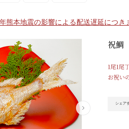
/ドリンク
ベビー
調味料
伝統工芸
乳製品/
事務用品
8年熊本地震の影響による配送遅延につき
材
関連
ギフト
豊洲お取
祝鯛
1尾1
お祝い
シェア