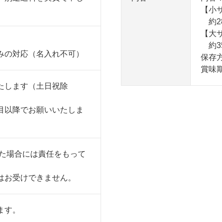
【小
約28
【大
約35
みの対応（名入れ不可）
保存
賞味
たします（土日祝除
目以降でお願いいたしま
った場合には責任をもって
はお受けできません。
ます。