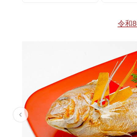
お酒
家電
珈琲/茶
キッズ
令和
鍋
健康/美容
旬の食
ペット
産地検索