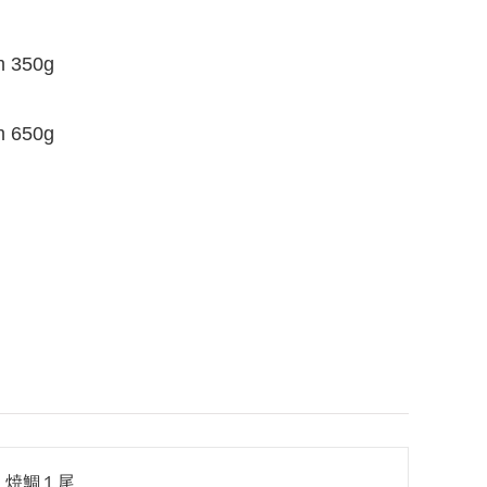
350g
650g
：焼鯛１尾