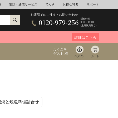
税
電話・通信サービス
でんき
お得な特典
サポート
お電話でのご注文・お問い合わせ
受付時間
0120-979-256
9:00～18:00
(土日祝日除く)
詳細はこちら
ようこそ
ゲスト 様
ログイン
カート
ア
野菜
花束ギフト
照焼と焼魚料理詰合せ
ゆ
ミネラルウォーター
音楽