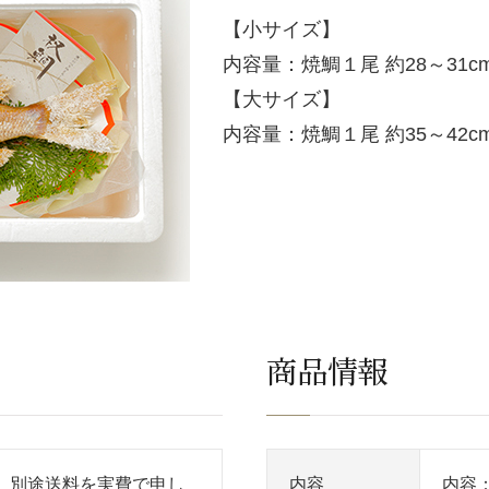
【小サイズ】
内容量：焼鯛１尾 約28～31cm 
【大サイズ】
内容量：焼鯛１尾 約35～42cm 
商品情報
、別途送料を実費で申し
内容
内容