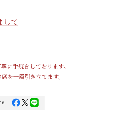
蜂蜜
パン
防災関連
まして
り寄せ
健康/美容
尾丁寧に手焼きしております。
の席を一層引き立てます。
する