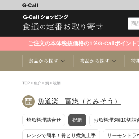
ご注文の本体税抜価格の1％G-Callポイ
食品から探す
物品から探す
特
食品から探す
物品から探す
特集・セール情報
TOP
>
魚介
>
鯛
> 祝鯛
魚道楽 富惣（とみそう）
くだもの
趣味・雑貨
お米
芸能・
焼魚料理詰合せ
祝鯛
お魚料理3種10切詰
洋菓子
キッチン用品
和菓子
ファッ
レンジで簡単！骨とり煮魚上手
サーモントラ