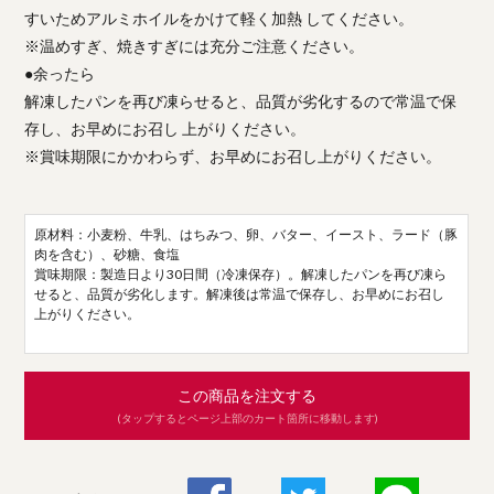
すいためアルミホイルをかけて軽く加熱 してください。
※温めすぎ、焼きすぎには充分ご注意ください。
●余ったら
解凍したパンを再び凍らせると、品質が劣化するので常温で保
存し、お早めにお召し 上がりください。
※賞味期限にかかわらず、お早めにお召し上がりください。
原材料：小麦粉、牛乳、はちみつ、卵、バター、イースト、ラード（豚
肉を含む）、砂糖、食塩
賞味期限：製造日より30日間（冷凍保存）。解凍したパンを再び凍ら
せると、品質が劣化します。解凍後は常温で保存し、お早めにお召し
上がりください。
この商品を注文する
(タップするとページ上部のカート箇所に移動します)