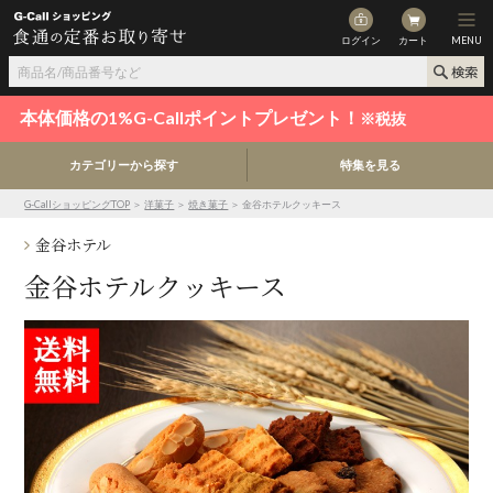
ログイン
カート
MENU
本体価格の1%G-Callポイントプレゼント！
※税抜
カテゴリーから探す
特集を見る
G-CallショッピングTOP
＞
洋菓子
＞
焼き菓子
＞ 金谷ホテルクッキース
金谷ホテル
金谷ホテルクッキース