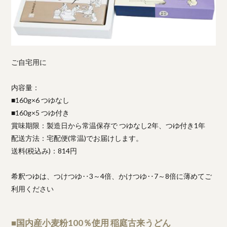
ご自宅用に
内容量：
■160g×6 つゆなし
■160g×5 つゆ付き
賞味期限：製造日から常温保存で つゆなし2年、つゆ付き1年
配送方法：宅配便(常温)でお届けします。
送料(税込み)：814円
希釈つゆは、つけつゆ‥3～4倍、かけつゆ‥7～8倍に薄めてご
利用ください
■国内産小麦粉100％使用 稲庭古来うどん