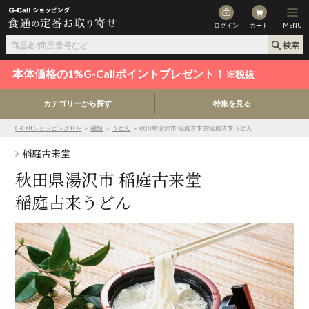
ログイン
カート
MENU
本体価格の1%G-Callポイントプレゼント！
※税抜
カテゴリーから探す
特集を見る
G-CallショッピングTOP
＞
麺類
＞
うどん
＞ 秋田県湯沢市 稲庭古来堂稲庭古来うどん
稲庭古来堂
秋田県湯沢市 稲庭古来堂
稲庭古来うどん