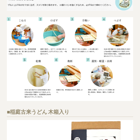
■稲庭古来うどん 木箱入り