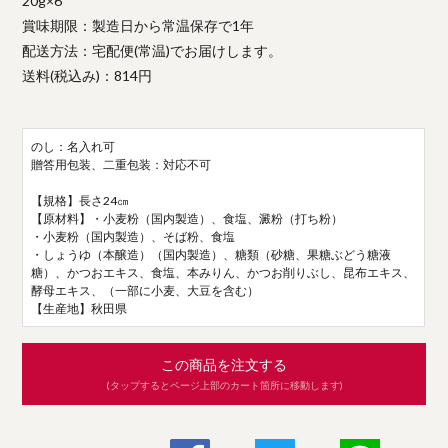
20g×6
賞味期限：製造日から常温保存で1年
配送方法：宅配便(常温)でお届けします。
送料(税込み)：814円
のし：名入れ可
贈答用包装、二重包装：対応不可
【規格】長さ24㎝
【原材料】・小麦粉（国内製造）、食塩、澱粉（打ち粉）
・小麦粉（国内製造）、そば粉、食塩
・しょうゆ（本醸造）（国内製造）、糖類（砂糖、果糖ぶどう糖液
糖）、かつおエキス、食塩、本みりん、かつお削りぶし、昆布エキス、
酵母エキス、（一部に小麦、大豆を含む）
【生産地】秋田県
この商品を注文する
(タップするとページ上部のカート箇所に移動します)