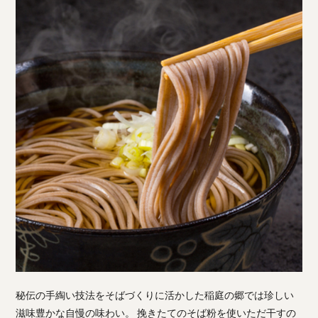
秘伝の手綯い技法をそばづくりに活かした稲庭の郷では珍しい
滋味豊かな自慢の味わい。 挽きたてのそば粉を使いただ干すの