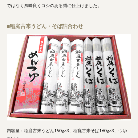
ではなく風味良くコシのある麺に仕上げました。
■稲庭古来うどん・そば詰合わせ
内容量：稲庭古来うどん150g×3、稲庭古来そば160g×3、つゆ