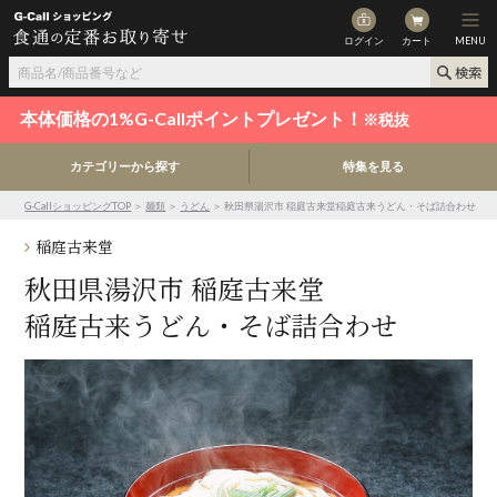
ログイン
カート
MENU
本体価格の1%G-Callポイントプレゼント！
※税抜
カテゴリーから探す
特集を見る
G-CallショッピングTOP
＞
麺類
＞
うどん
＞ 秋田県湯沢市 稲庭古来堂稲庭古来うどん・そば詰合わせ
稲庭古来堂
秋田県湯沢市 稲庭古来堂
稲庭古来うどん・そば詰合わせ