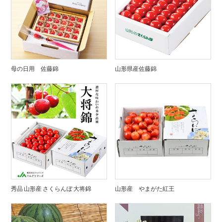
母の日用 佐藤錦
山形県産佐藤錦
秀品 山形産 さくらんぼ 大将錦
山形産 やまがた紅王