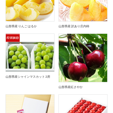
山形県産 りんご はるか
山形県産 訳あり庄内柿
山形県産シャインマスカット 2房
山形県産紅さやか