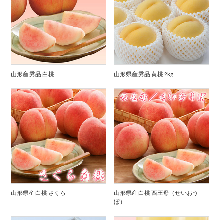
山形産 秀品 白桃
山形県産 秀品 黄桃 2kg
山形県産 白桃 さくら
山形県産 白桃 西王母（せいおう
ぼ）