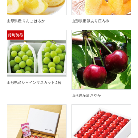
山形県産 りんご はるか
山形県産 訳あり庄内柿
山形県産シャインマスカット 2房
山形県産紅さやか