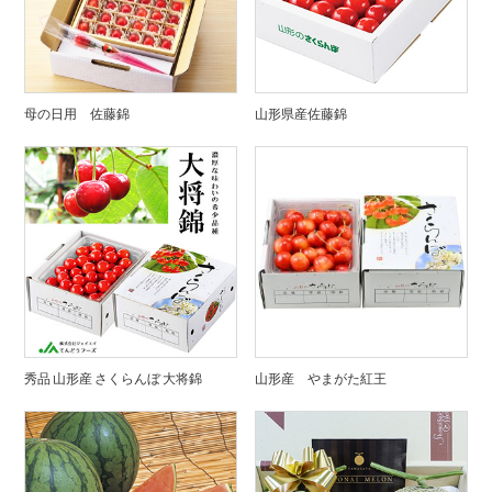
母の日用 佐藤錦
山形県産佐藤錦
秀品 山形産 さくらんぼ 大将錦
山形産 やまがた紅王