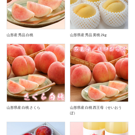
山形産 秀品 白桃
山形県産 秀品 黄桃 2kg
山形県産 白桃 さくら
山形県産 白桃 西王母（せいおう
ぼ）