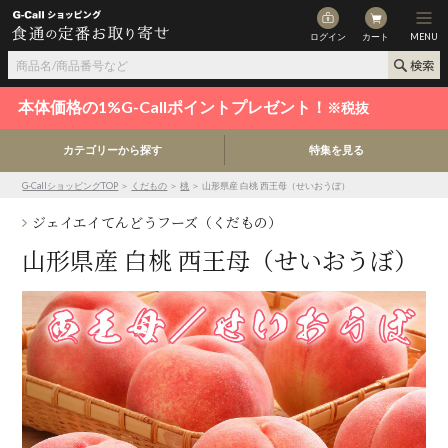
ログイン
カート
MENU
本体価格の1%G-Callポイントプレゼント！
※税抜
カテゴリーから探す
特集を見る
G-CallショッピングTOP
＞
くだもの
＞
桃
＞ 山形県産 白桃 西王母（せいおうぼ）
ジェイエイてんどうフーズ（くだもの）
山形県産 白桃 西王母（せいおうぼ）