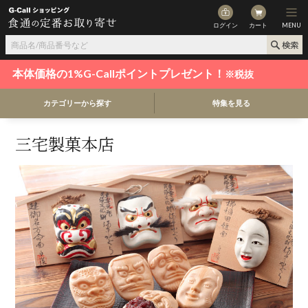
ログイン
カート
MENU
本体価格の1%G-Callポイントプレゼント！
※税抜
カテゴリーから探す
特集を見る
三宅製菓本店