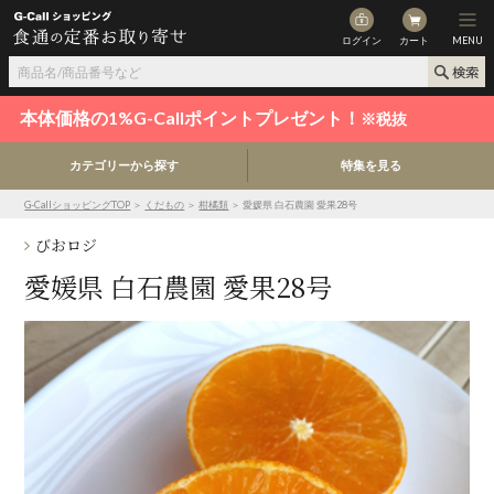
ログイン
カート
MENU
本体価格の1%G-Callポイントプレゼント！
※税抜
カテゴリーから探す
特集を見る
G-CallショッピングTOP
＞
くだもの
＞
柑橘類
＞ 愛媛県 白石農園 愛果28号
びおロジ
愛媛県 白石農園 愛果28号