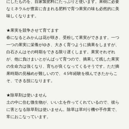
にしたものを、自家製肥料にたっぷりと使います。果樹に必要
なミネラルが豊富に含まれる肥料で育つ果実の味も必然的に美
味しくなります。
★果実を競争させて育てます
春になるとみかんは花が咲き、受粉して果実ができます。一つ
一つの果実に栄養がゆき、大きく育つように摘果をしますが、
白石さんはその時期をできる限り遅くします。果実それぞれ
が、他に負けまいとがんばって育つので、摘果して残した果実
の生命力は強くなり、育ちが良くなってくるそうです。ただ摘
果時期の見極めが難しいので、４5年経験を積んできたからこ
そ、できる技になります。
★除草剤は使いません
土の中に住む微生物が、いい土を作ってくれているので、彼ら
に害となる除草剤は使いません。除草は草刈り機や手作業で、
常におこなっています。