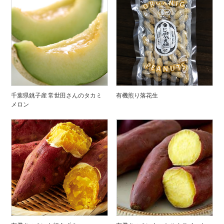
千葉県銚子産 常世田さんのタカミ
有機煎り落花生
メロン