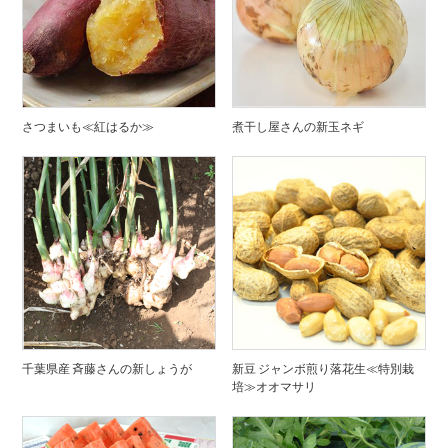
さつまいも≪紅はるか≫
煮干し屋さんの新玉ネギ
千葉県産 斉藤さんの新しょうが
新豆 ジャンボ煎り落花生≪特別栽
培≫オオマサリ