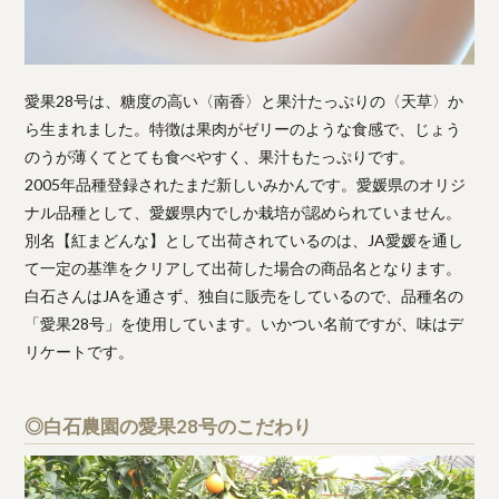
愛果28号は、糖度の高い〈南香〉と果汁たっぷりの〈天草〉か
ら生まれました。特徴は果肉がゼリーのような食感で、じょう
のうが薄くてとても食べやすく、果汁もたっぷりです。
2005年品種登録されたまだ新しいみかんです。愛媛県のオリジ
ナル品種として、愛媛県内でしか栽培が認められていません。
別名【紅まどんな】として出荷されているのは、JA愛媛を通し
て一定の基準をクリアして出荷した場合の商品名となります。
白石さんはJAを通さず、独自に販売をしているので、品種名の
「愛果28号」を使用しています。いかつい名前ですが、味はデ
リケートです。
◎白石農園の愛果28号のこだわり