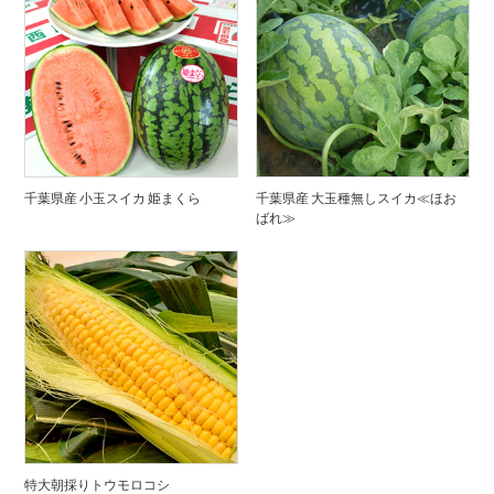
千葉県産 小玉スイカ 姫まくら
千葉県産 大玉種無しスイカ≪ほお
ばれ≫
特大朝採りトウモロコシ