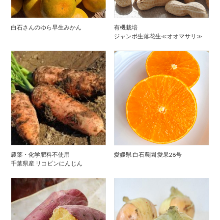
白石さんのゆら早生みかん
有機栽培
ジャンボ生落花生≪オオマサリ≫
農薬・化学肥料不使用
愛媛県 白石農園 愛果28号
千葉県産 リコピンにんじん