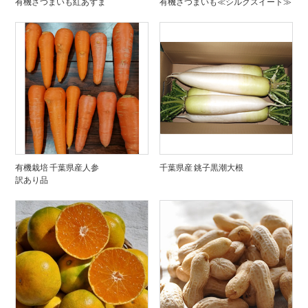
有機さつまいも紅あずま
有機さつまいも≪シルクスイート≫
有機栽培 千葉県産人参
千葉県産 銚子黒潮大根
訳あり品