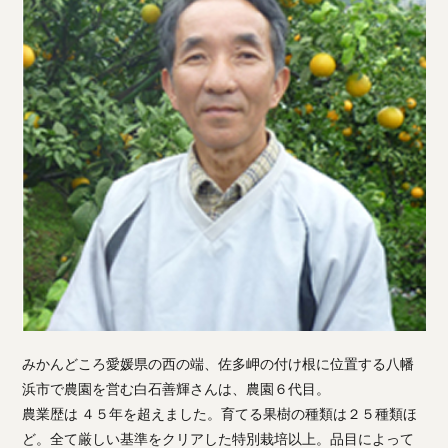
みかんどころ愛媛県の西の端、佐多岬の付け根に位置する八幡
浜市で農園を営む白石善輝さんは、農園６代目。
農業歴は ４５年を超えました。育てる果樹の種類は２５種類ほ
ど。全て厳しい基準をクリアした特別栽培以上。品目によって