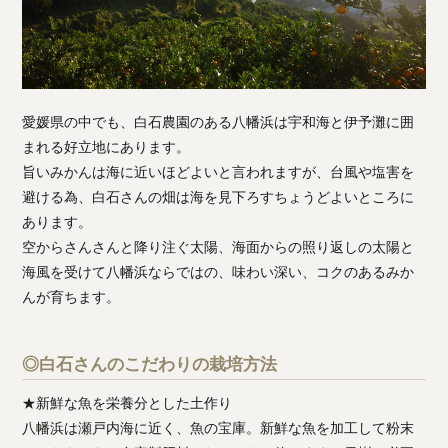
愛媛県の中でも、白石農園のある八幡浜は宇和海と伊予灘に囲
まれる好立地にあります。
旨いみかんは海に近いほどよいと言われますが、台風や塩害を
避ける為、白石さんの畑は海を見下ろすちょうどよいところに
あります。
空からさんさんと降り注ぐ太陽、海面からの照り返しの太陽と
海風を受けて八幡浜ならではの、味わい深い、コクのあるみか
んが育ちます。
◎白石さんのこだわりの栽培方法
★新鮮な魚を栄養分とした土作り
八幡浜は瀬戸内海に近く、魚の宝庫。新鮮な魚を加工して粉末