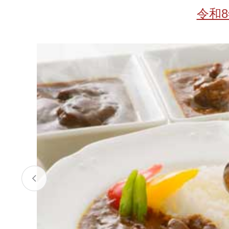
お酒
家電
珈琲/茶
キッズ
令和
鍋
健康/美容
旬の食
ペット
産地検索