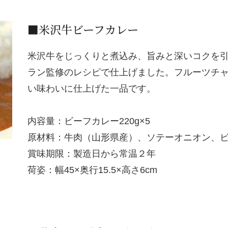
■米沢牛ビーフカレー
米沢牛をじっくりと煮込み、旨みと深いコクを
ラン監修のレシピで仕上げました。フルーツチ
い味わいに仕上げた一品です。
内容量：ビーフカレー220g×5
原材料：牛肉（山形県産）、ソテーオニオン、
賞味期限：製造日から常温２年
荷姿：幅45×奥行15.5×高さ6cm