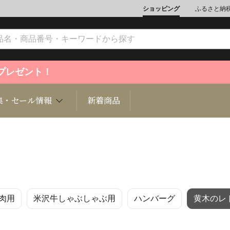
ショッピング
ふるさと納
ントプレゼント！
集・セール情報
新着商品
文化
魚介類
ジュエリー
肉類
インテリ
肉用
米沢牛しゃぶしゃぶ用
ハンバーグ
黄木のレ
ション
総菜
定期購読雑誌
麺類/つ
書籍