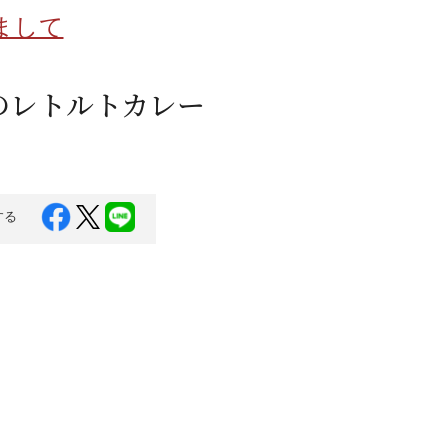
蜂蜜
パン
防災関連
まして
り寄せ
健康/美容
のレトルトカレー
する