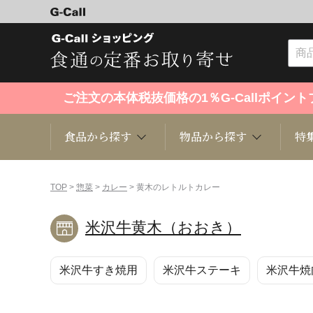
ご注文の本体税抜価格の1％G-Callポイ
食品から探す
物品から探す
特
食品から探す
物品から探す
特集・セール情報
TOP
>
惣菜
>
カレー
> 黄木のレトルトカレー
米沢牛黄木（おおき）
くだもの
趣味・雑貨
お米
芸能・
米沢牛すき焼用
米沢牛ステーキ
米沢牛焼
洋菓子
キッチン用品
和菓子
ファッ