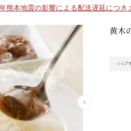
/ドリンク
ベビー
調味料
伝統工芸
乳製品/
事務用品
8年熊本地震の影響による配送遅延につき
材
関連
ギフト
豊洲お取
黄木
シェア