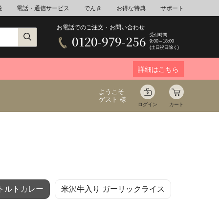
税
電話・通信サービス
でんき
お得な特典
サポート
お電話でのご注文・お問い合わせ
受付時間
0120-979-256
9:00～18:00
(土日祝日除く)
詳細はこちら
ようこそ
ゲスト 様
ログイン
カート
ア
野菜
花束ギフト
トルトカレー
米沢牛入り ガーリックライス
ゆ
ミネラルウォーター
音楽