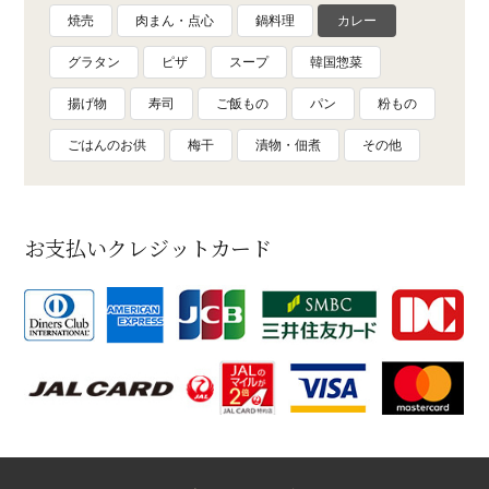
焼売
肉まん・点心
鍋料理
カレー
グラタン
ピザ
スープ
韓国惣菜
揚げ物
寿司
ご飯もの
パン
粉もの
ごはんのお供
梅干
漬物・佃煮
その他
お支払いクレジットカード