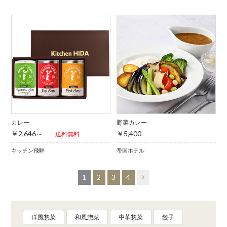
カレー
野菜カレー
￥2,646～
￥5,400
送料無料
キッチン飛騨
帝国ホテル
1
2
3
4
洋風惣菜
和風惣菜
中華惣菜
餃子