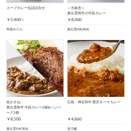
スープカレー缶詰詰合せ
＜大銀杏＞
奥出雲和牛の牛筋カレー
￥5,400～
￥8,000
帝国ホテル
奥出雲NAORAI
桂がさね
広島・神石和牛 贅沢キーマカレー
奥出雲和牛 牛筋カレー2個&ハンバ
ーグ2個
￥8,500
￥4,860
奥出雲NAORAI
壱乃藏