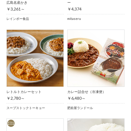
広島名産かき
ー
￥3,261～
￥4,374
レインボー食品
mitaseru
レトルトカレーセット
カレー詰合せ（冷凍便）
￥2,780～
￥6,480～
スープストックトーキョー
肥前屋ランドール