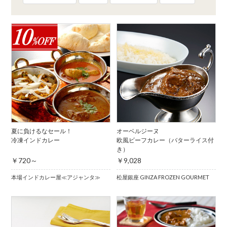
夏に負けるなセール！
オーベルジーヌ
冷凍インドカレー
欧風ビーフカレー（バターライス付
き）
￥720～
￥9,028
本場インドカレー屋≪アジャンタ≫
松屋銀座 GINZA FROZEN GOURMET