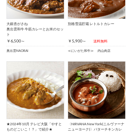
大銀杏がさね
別格雪温貯蔵 レトルトカレー
奥出雲和牛 牛筋カレーとお米のセッ
ト
￥6,500～
￥5,900～
送料無料
奥出雲NAORAI
≪にいがた和牛≫ 内山肉店
★2024年10月 テレビ大阪「やすと
〈NIRVANA New York(ニルヴァーナ
ものどこいこ！？」で紹介★
ニューヨーク)〉バターチキンカレ