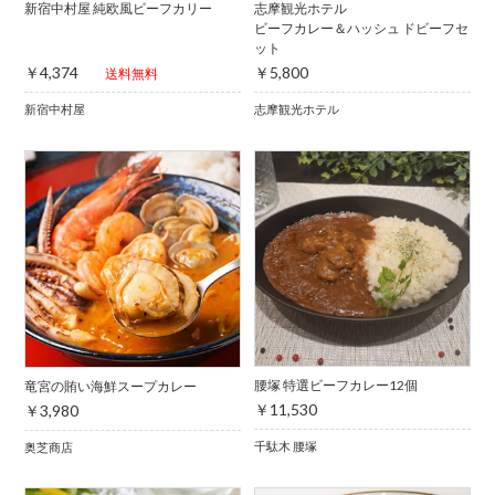
新宿中村屋 純欧風ビーフカリー
志摩観光ホテル
ビーフカレー＆ハッシュ ドビーフセ
ット
￥4,374
￥5,800
送料無料
新宿中村屋
志摩観光ホテル
腰塚 特選ビーフカレー12個
竜宮の賄い海鮮スープカレー
￥11,530
￥3,980
千駄木 腰塚
奥芝商店