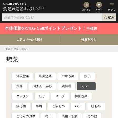
ログイン
カート
MENU
本体価格の1%G-Callポイントプレゼント！
※税抜
カテゴリーから探す
特集を見る
TOP
＞
惣菜
＞ カレー
惣菜
洋風惣菜
和風惣菜
中華惣菜
餃子
焼売
肉まん・点心
鍋料理
カレー
グラタン
ピザ
スープ
韓国惣菜
揚げ物
寿司
ご飯もの
パン
粉もの
ごはんのお供
梅干
漬物・佃煮
その他