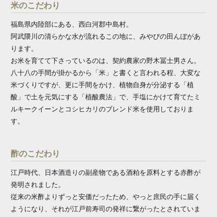
米のこだわり
福島県内陸部にある、西白河郡中島村。
阿武隈川の清らかな水が流れるこの地に、みやびの田んぼがあ
ります。
お米を育てて下さっているのは、契約農家の野木冨士男さん。
八十八の手間が掛かるから「米」と書くと言われる程、大変な
米づくりですが、更に手間をかけ、植物自身が分泌する「植
酸」で土を元気にする「植酸農法」で、手塩にかけて育てたミ
ルキークイーンとコシヒカリのブレンド米を使用しておりま
す。
酢のこだわり
江戸時代、日本酒造りの副産物である酒粕を原料とする赤酢が
発明されました。
従来の米酢よりずっと安価だったため、やっと庶民の手に届く
ようになり、それが江戸前寿司の発祥に繋がったとされていま