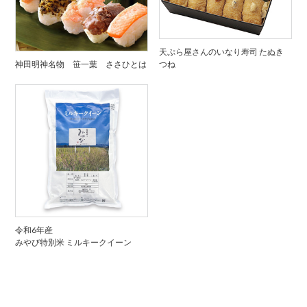
天ぷら屋さんのいなり寿司 たぬき
神田明神名物 笹一葉 ささひとは
つね
令和6年産
みやび特別米 ミルキークイーン