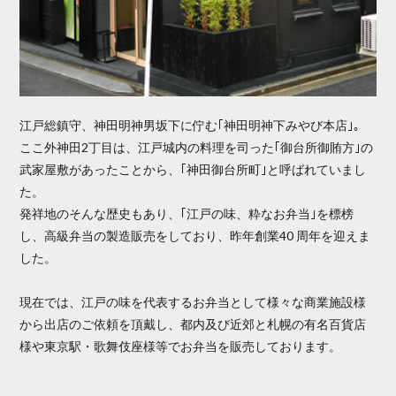
江戸総鎮守、神田明神男坂下に佇む｢神田明神下みやび本店｣。
ここ外神田2丁目は、江戸城内の料理を司った｢御台所御賄方｣の
武家屋敷があったことから、｢神田御台所町｣と呼ばれていまし
た。
発祥地のそんな歴史もあり、｢江戸の味、粋なお弁当｣を標榜
し、高級弁当の製造販売をしており、昨年創業40 周年を迎えま
した。
現在では、江戸の味を代表するお弁当として様々な商業施設様
から出店のご依頼を頂戴し、都内及び近郊と札幌の有名百貨店
様や東京駅・歌舞伎座様等でお弁当を販売しております。