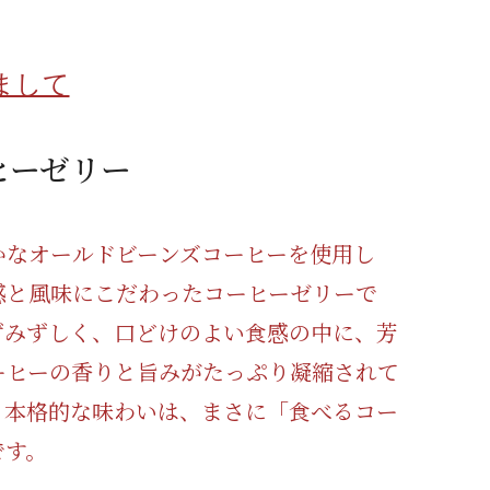
蜂蜜
パン
防災関連
まして
り寄せ
健康/美容
ヒーゼリー
かなオールドビーンズコーヒーを使用し
感と風味にこだわったコーヒーゼリーで
ずみずしく、口どけのよい食感の中に、芳
ーヒーの香りと旨みがたっぷり凝縮されて
。本格的な味わいは、まさに「食べるコー
です。