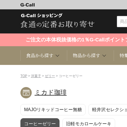
ご注文の本体税抜価格の1％G-Callポイ
食品から探す
物品から探す
特
食品から探す
物品から探す
特集・セール情報
TOP
>
洋菓子
>
ゼリー
> コーヒーゼリー
ミカド珈琲
くだもの
趣味・雑貨
お米
芸能・
MAJOリキッドコーヒー無糖
軽井沢セレクシ
洋菓子
キッチン用品
和菓子
ファッ
コーヒーゼリー
旧軽モカロールケーキ