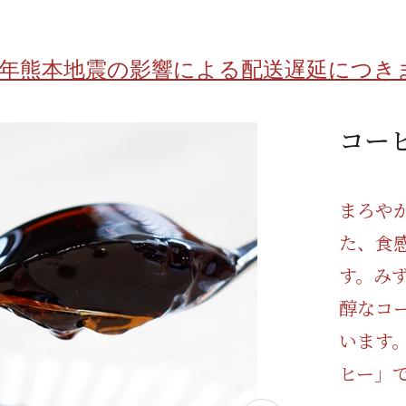
/ドリンク
ベビー
調味料
伝統工芸
乳製品/
事務用品
8年熊本地震の影響による配送遅延につき
材
関連
ギフト
豊洲お取
コー
まろや
た、食
す。み
醇なコ
います
ヒー」