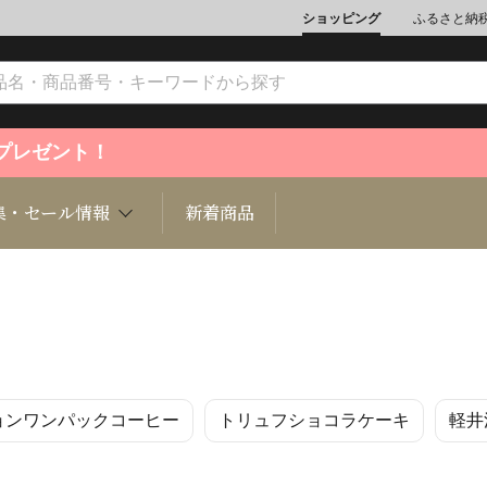
ショッピング
ふるさと納
ントプレゼント！
集・セール情報
新着商品
文化
魚介類
ジュエリー
肉類
インテリ
ョンワンパックコーヒー
トリュフショコラケーキ
軽井
ション
総菜
定期購読雑誌
麺類/つ
書籍