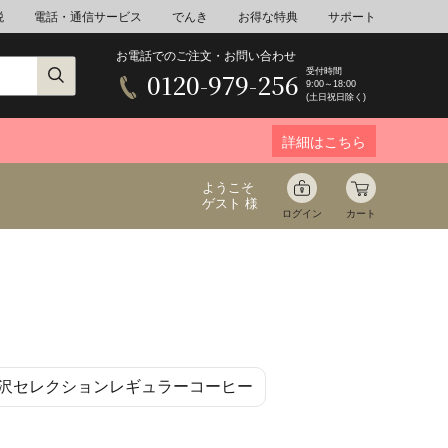
税
電話・通信サービス
でんき
お得な特典
サポート
お電話でのご注文・お問い合わせ
受付時間
0120-979-256
9:00～18:00
(土日祝日除く)
詳細はこちら
ようこそ
ゲスト 様
ログイン
カート
ア
野菜
花束ギフト
沢セレクションレギュラーコーヒー
ゆ
ミネラルウォーター
音楽