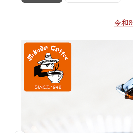
お酒
家電
珈琲/茶
キッズ
令和
鍋
健康/美容
旬の食
ペット
産地検索