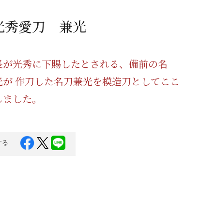
蜂蜜
パン
防災関連
光秀愛刀 兼光
り寄せ
健康/美容
長が光秀に下賜したとされる、備前の名
光が 作刀した名刀兼光を模造刀としてここ
しました。
する