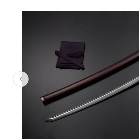
お酒
家電
珈琲/茶
キッズ
鍋
健康/美容
旬の食
ペット
産地検索