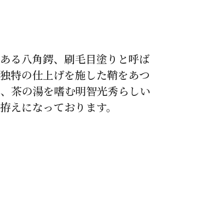
ある八角鍔、刷毛目塗りと呼ば
独特の仕上げを施した鞘をあつ
え、茶の湯を嗜む明智光秀らしい
拵えになっております。