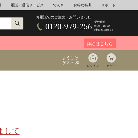
税
電話・通信サービス
でんき
お得な特典
サポート
お電話でのご注文・お問い合わせ
受付時間
0120-979-256
9:00～18:00
(土日祝日除く)
詳細はこちら
ようこそ
ゲスト 様
ログイン
カート
ア
野菜
花束ギフト
ゆ
ミネラルウォーター
音楽
まして