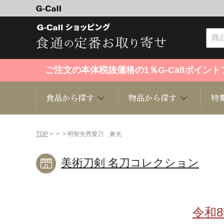
ご注文の本体税抜価格の1％G-Callポイ
食品から探す
物品から探す
特
食品から探す
物品から探す
特集・セール情報
TOP
>
>
> 明智光秀愛刀 兼光
美術刀剣 名刀コレクション
くだもの
趣味・雑貨
お米
芸能・
洋菓子
キッチン用品
和菓子
ファッ
令和