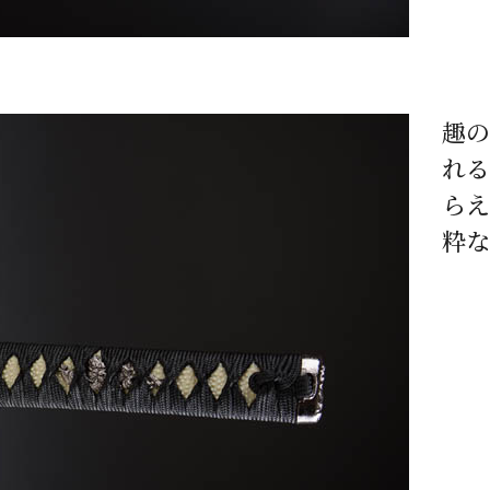
趣の
れる
ら
粋な