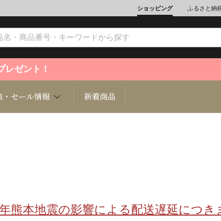
ショッピング
ふるさと納
ントプレゼント！
集・セール情報
新着商品
文化
魚介類
ジュエリー
肉類
インテリ
ション
総菜
定期購読雑誌
麺類/つ
書籍
8年熊本地震の影響による配送遅延につき