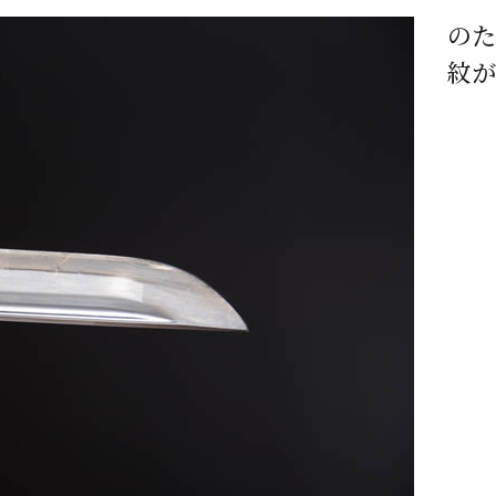
のた
紋が