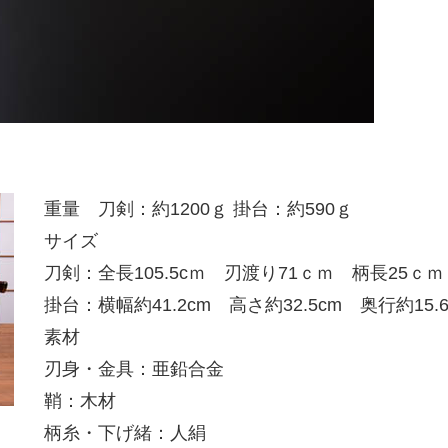
重量 刀剣：約1200ｇ 掛台：約590ｇ
サイズ
刀剣：全長105.5cｍ 刃渡り71ｃｍ 柄長25ｃｍ
掛台：横幅約41.2cm 高さ約32.5cm 奥行約15.6
素材
刃身・金具：亜鉛合金
鞘：木材
柄糸・下げ緒：人絹