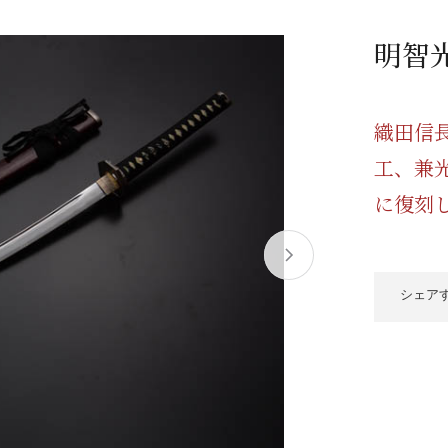
/ドリンク
ベビー
調味料
伝統工芸
乳製品/
事務用品
明智
材
関連
ギフト
豊洲お取
織田信
工、兼
に復刻
シェア