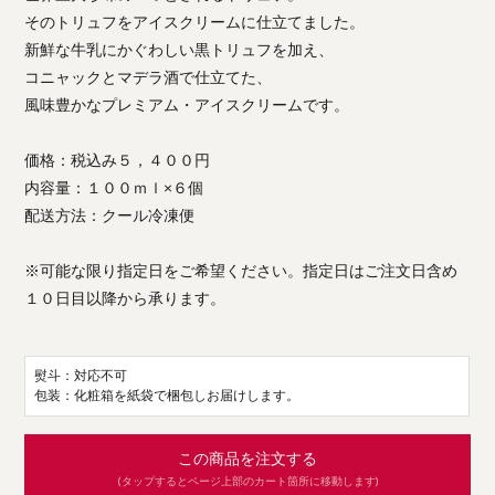
そのトリュフをアイスクリームに仕立てました。
新鮮な牛乳にかぐわしい黒トリュフを加え、
コニャックとマデラ酒で仕立てた、
風味豊かなプレミアム・アイスクリームです。
価格：税込み５，４００円
内容量：１００ｍｌ×６個
配送方法：クール冷凍便
※可能な限り指定日をご希望ください。指定日はご注文日含め
１０日目以降から承ります。
熨斗：対応不可
包装：化粧箱を紙袋で梱包しお届けします。
この商品を注文する
(タップするとページ上部のカート箇所に移動します)