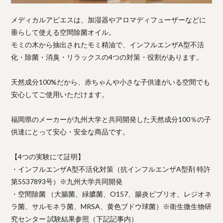
メディカルアビエスは、加湿器やアロマディフューザーなどに
垂らして使える空間除菌オイル。
モミの木から抽出されたモミ精油で、インフルエンザA型不活
化・除菌・消臭・リラックスの4つの対策・役割があります。
天然成分100%だから、赤ちゃんや小さな子供達がいる空間でも
安心してご使用いただけます。
福岡県のメーカーが九州大学と共同開発した天然成分100％の子
供達にとって安心・安全な商品です。
【4つの実験にて証明】
・インフルエンザA型不活化対策（抗インフルエンザA型剤 特許
第5537893号）※九州大学共同開発
・空間除菌 （大腸菌、緑膿菌、O157、腸炎ビブリオ、レジオネ
ラ菌、サルモネラ菌、MRSA、黄色ブドウ球菌）※衛生微生物研
究センター 試験結果参照（下記記事内）