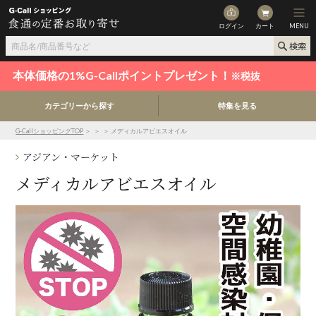
ログイン
カート
MENU
本体価格の1%G-Callポイントプレゼント！
※税抜
カテゴリーから探す
特集を見る
G-CallショッピングTOP
＞
＞
＞ メディカルアビエスオイル
アジアン・マーケット
メディカルアビエスオイル