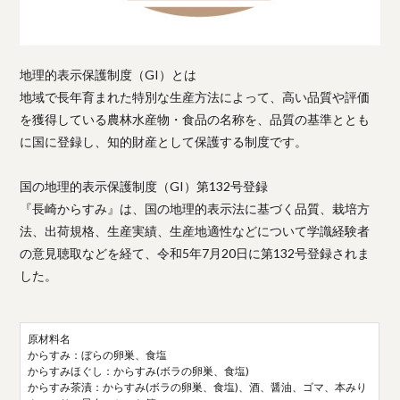
地理的表示保護制度（GI）とは
地域で長年育まれた特別な生産方法によって、高い品質や評価
を獲得している農林水産物・食品の名称を、品質の基準ととも
に国に登録し、知的財産として保護する制度です。
​国の地理的表示保護制度（GI）第132号登録
『長崎からすみ』は、国の地理的表示法に基づく品質、栽培方
法、出荷規格、生産実績、生産地適性などについて学識経験者
の意見聴取などを経て、令和5年7月20日に第132号登録されま
した。
原材料名
からすみ：ぼらの卵巣、食塩
からすみほぐし：からすみ(ボラの卵巣、食塩)
からすみ茶漬：からすみ(ボラの卵巣、食塩)、酒、醤油、ゴマ、本みり