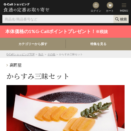
ログイン
カート
MENU
本体価格の1%G-Callポイントプレゼント！
※税抜
カテゴリーから探す
特集を見る
G-CallショッピングTOP
＞
魚介
＞
その他
＞ からすみ三昧セット
高野屋
からすみ三昧セット