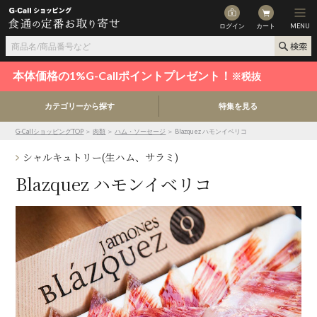
ログイン
カート
MENU
本体価格の1%G-Callポイントプレゼント！
※税抜
カテゴリーから探す
特集を見る
G-CallショッピングTOP
＞
肉類
＞
ハム・ソーセージ
＞ Blazquez ハモンイベリコ
シャルキュトリー(生ハム、サラミ)
Blazquez ハモンイベリコ