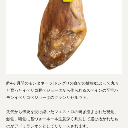
約4ヶ月間のモンタネーラ(ドングリの森での放牧)によって丸々
と育ったイベリコ豚ベジョータから作られるスペインの至宝ハ
モンイベリコベジョータのグランリゼルヴァ。
先代から伝統を受け継いだマエストロの研ぎ澄まされた視覚、
触覚、嗅覚に基づき一本一本注意深く判別して選び抜かれたも
のがアドミラシオンとしてリリースされます。