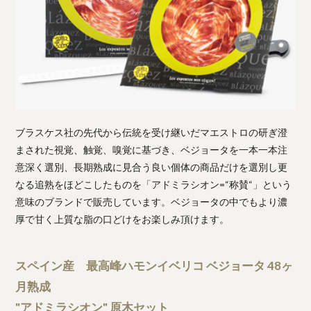
ブラスケス社の先代から伝統を受け継いだマエストロの研ぎ澄
まされた視覚、触覚、嗅覚に基づき、ベジョータを一本一本注
意深く選別、長期熟成に見合う良い個体の商品だけを選別し更
なる追熟をほどこしたものを「アドミラシオン=“称賛“」という
意味のブランドで販売しています。ベジョータの中でもより濃
厚で甘く上質な脂の口どけをお楽しみ頂けます。
スペイン産 最高峰ハモンイベリコ ベジョータ 48ヶ
月熟成
"アドミラシオン" 原木セット