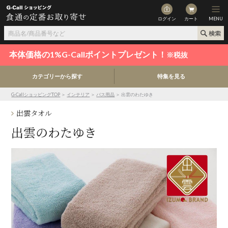
ログイン
カート
MENU
本体価格の1%G-Callポイントプレゼント！
※税抜
カテゴリーから探す
特集を見る
G-CallショッピングTOP
＞
インテリア
＞
バス用品
＞ 出雲のわたゆき
出雲タオル
出雲のわたゆき