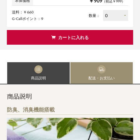
￥909
本体価格
（税込￥999）
送料：￥660
数量：
G-Callポイント：9
カートに入れる
商品説明
配送・お支払い
商品説明
防臭、消臭機能搭載