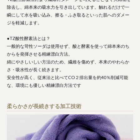
除去し、綿本来の吸水力を引き出しています。触れるだけで一
瞬にして水を吸い込み、擦る・ふき取るといった肌へのダメー
ジを軽減します。
●TZ酸性酵素法とは？
一般的な苛性ソーダは使用せず、酸と酵素を使って綿本来のち
からを発揮させる精練漂白方法。
綿にやさしいしい方法のため、繊維を傷めず、本来のやわらか
さ・吸水性が長く続きます。
安全性が高く、従来法と比べてCO２排出量を約40％削減可能
な、環境にも優しい精練漂白方法です
柔らかさが長続きする加工技術