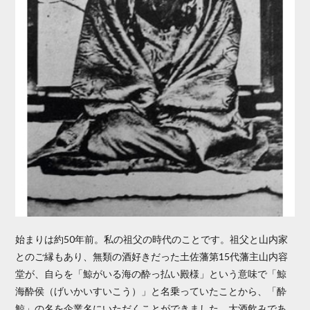
始まりは約50年前。私の祖父の時代のことです。祖父と山内家
とのご縁もあり、無類の酒好きだった土佐藩第15代藩主山内容
堂が、自らを「鯨がいる海の酔っ払い殿様」という意味で「鯨
海酔侯（げいかいすいこう）」と名乗っていたことから、「酔
鯨」の名を企業名にいただくことができました。大酒飲みであ