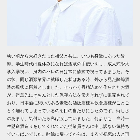
幼い頃から大好きだった祖父と共に、いつも身近にあった酔
鯨。学生時代は夏休みになれば酒蔵の手伝いをし、成人式や大
学入学祝い、身内のハレの日は常に酔鯨で祝ってきました。そ
の後、同じ酒類業界に就職した私はある時、外から見た酔鯨酒
造の現状に愕然としました。せっかく丹精込めて作られたお酒
が、得意先にきちんとした保存方法を伝えきれずに販売されて
おり、日本酒に想いのある素敵な酒販店様や飲食店様がことご
とく離れてしまっているのを目の当たりにしたのです。悔しさ
のあまり、気付いたら私は涙していました。何よりも、当時一
生懸命酒造りをしてくれていた従業員さんに申し訳ない気持ち
でいっぱいでした。酔鯨に戻ってからは、まるで初恋の人と再