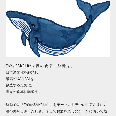
Enjoy SAKE Life世 界 の 食 卓 に 酔 鯨 を 。
日本酒文化を継承し、
最高のKANPAIを
創造するために。
世界の食卓に酔鯨を。
酔鯨では「Enjoy SAKE Life」をテーマに世界中のお客さまにお
酒の美味しさ、楽しさ、そしてお酒を楽しむシーンにおいて最