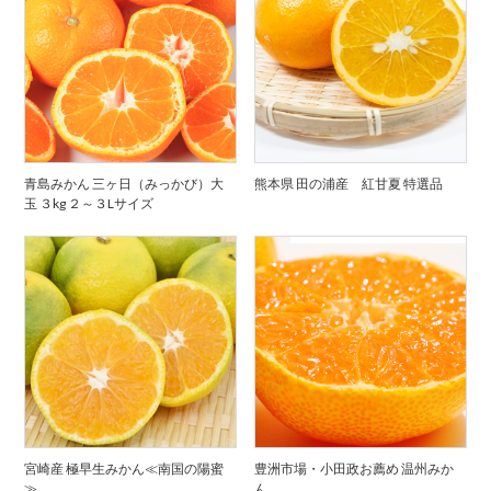
青島みかん 三ヶ日（みっかび）大
熊本県 田の浦産 紅甘夏 特選品
玉 ３kg ２～３Lサイズ
宮崎産 極早生みかん≪南国の陽蜜
豊洲市場・小田政お薦め 温州みか
≫
ん