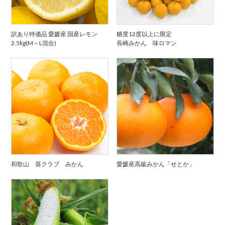
訳あり特価品 愛媛産 国産レモン
糖度12度以上に限定
2.5kg(M～L混合)
長崎みかん 味ロマン
和歌山 葵クラブ みかん
愛媛産高級みかん「せとか」