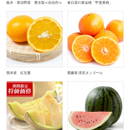
栃木・那須野産 豊水梨≪自信作≫
春日居の黄金桃「甲斐黄桃」
熊本産 紅甘夏
愛媛産 清見タンゴール