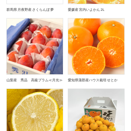
群馬県 月夜野産 さくらんぼ 夢
愛媛産 宮内いよかん 2L
山梨産 秀品 高級プラム≪月光≫
愛知県蒲郡産ハウス栽培 せとか