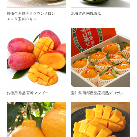
特価企画 静岡クラウンメロン
北海道産 南幌西瓜
４～５玉 約８キロ
お徳用 秀品 宮崎マンゴー
愛知県 蒲郡産 温室樹熟デコポン