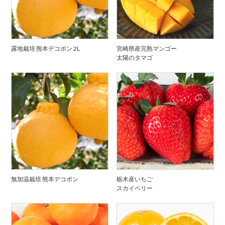
露地栽培 熊本デコポン 2L
宮崎県産完熟マンゴー
太陽のタマゴ
無加温栽培 熊本デコポン
栃木産いちご
スカイベリー