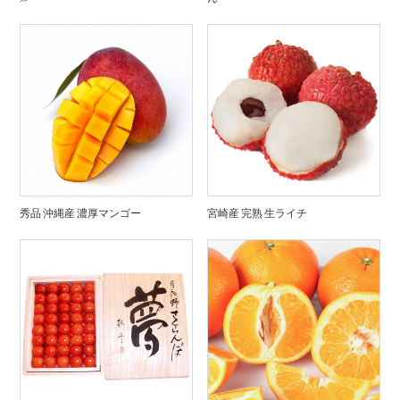
秀品 沖縄産 濃厚マンゴー
宮崎産 完熟 生ライチ