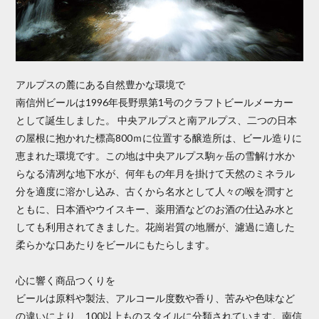
アルプスの麓にある自然豊かな環境で
南信州ビールは1996年長野県第1号のクラフトビールメーカー
として誕生しました。 中央アルプスと南アルプス、二つの日本
の屋根に抱かれた標高800ｍに位置する醸造所は、ビール造りに
恵まれた環境です。この地は中央アルプス駒ヶ岳の雪解け水か
らなる清冽な地下水が、何年もの年月を掛けて天然のミネラル
分を適度に溶かし込み、古くから名水として人々の喉を潤すと
ともに、日本酒やウイスキー、薬用酒などのお酒の仕込み水と
しても利用されてきました。花崗岩質の地層が、濾過に適した
柔らかな口あたりをビールにもたらします。
心に響く商品つくりを
ビールは原料や製法、アルコール度数や香り、苦みや色味など
の違いにより、100以上ものスタイルに分類されています。南信