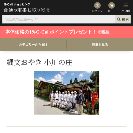
ログイン
カート
MENU
本体価格の1%G-Callポイントプレゼント！
※税抜
カテゴリーから探す
特集を見る
縄文おやき 小川の庄