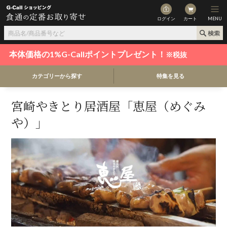
ログイン
カート
MENU
本体価格の1%G-Callポイントプレゼント！
※税抜
カテゴリーから探す
特集を見る
宮崎やきとり居酒屋「恵屋（めぐみ
や）」