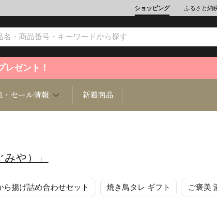
ショッピング
ふるさと納
ントプレゼント！
集・セール情報
新着商品
ぐみや）」
文化
魚介類
ジュエリー
肉類
インテリ
から揚げ詰め合わせセット
焼き鳥タレ ギフト
ご褒美 
ション
総菜
定期購読雑誌
麺類/つ
書籍