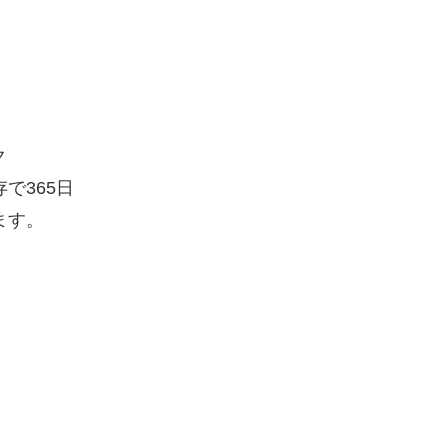
ト
ク
で365日
ます。