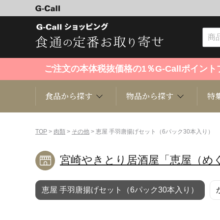
ご注文の本体税抜価格の1％G-Callポイ
食品から探す
物品から探す
特
食品から探す
物品から探す
特集・セール情報
TOP
>
肉類
>
その他
> 恵屋 手羽唐揚げセット（6パック30本入り）
宮崎やきとり居酒屋「恵屋（め
くだもの
趣味・雑貨
お米
芸能・
恵屋 手羽唐揚げセット（6パック30本入り）
洋菓子
キッチン用品
和菓子
ファッ