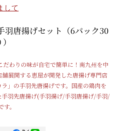
蜂蜜
パン
防災関連
まして
り寄せ
健康/美容
 手羽唐揚げセット（6パック30
り）
 こだわりの味が自宅で簡単に！南九州を中
2店舗展開する恵屋が開発した唐揚げ専門店
カラ」の手羽先唐揚げです。国産の鶏肉を
手羽先唐揚げ(手羽揚げ/手羽唐揚げ/手羽/
です。