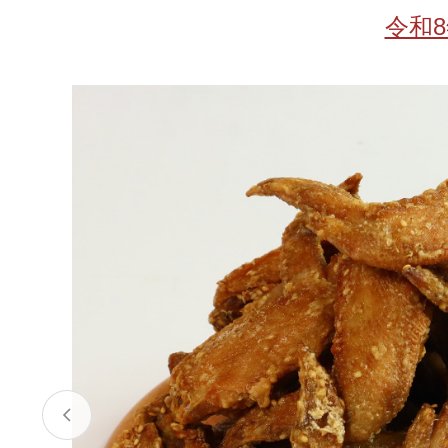
お酒
家電
珈琲/茶
キッズ
令和
鍋
健康/美容
旬の食
ペット
産地検索