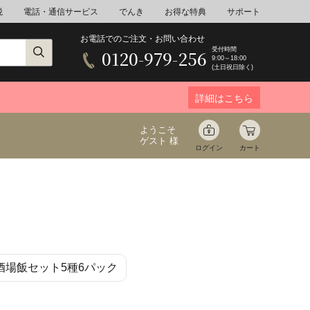
税
電話・通信サービス
でんき
お得な特典
サポート
お電話でのご注文・お問い合わせ
受付時間
0120-979-256
9:00～18:00
(土日祝日除く)
詳細はこちら
ようこそ
ゲスト 様
ログイン
カート
ア
野菜
花束ギフト
酒場飯セット5種6パック
ゆ
ミネラルウォーター
音楽