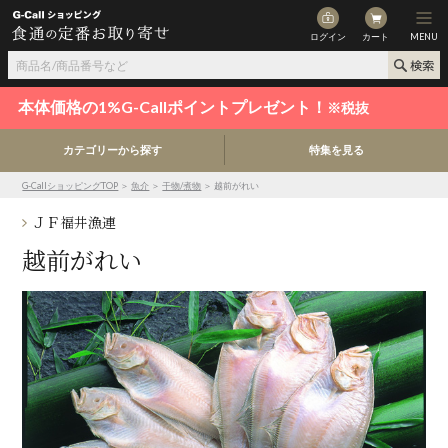
ログイン
カート
MENU
本体価格の1%G-Callポイントプレゼント！
※税抜
カテゴリーから探す
特集を見る
G-CallショッピングTOP
＞
魚介
＞
干物/煮物
＞ 越前がれい
ＪＦ福井漁連
越前がれい