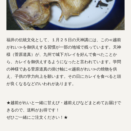
福井の伝統文化として、１月２５日の天神講には、この≪越前
がれい≫を御供えする習慣が一部の地域で残っています。天神
様（菅原道真）が、九州で城下ガレイを好んで食べたことか
ら、カレイを御供えするようになったと言われています。学問
の神様である菅原道真の掛け軸に≪越前がれい≫の焼物を供
え、子供の学力向上を願います。その日にカレイを食べると頭
が良くなるなどのいわれがあります。
★越前がれいと一緒に甘えび・越前えびなどまとめてお届けで
きるので、送料がお得です！
ぜひご一緒にご注文ください！★