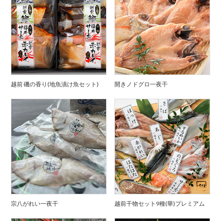
越前 磯の香り(地魚漬け魚セット)
開きノドグロ一夜干
宗八がれい一夜干
越前干物セット9種(華)プレミアム