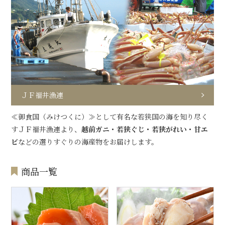
ＪＦ福井漁連
≪御食国（みけつくに）≫として有名な若狭国の海を知り尽く
すＪＦ福井漁連より、
越前ガニ・若狭ぐじ・若狭がれい・甘エ
ビ
などの選りすぐりの海産物をお届けします。
商品一覧