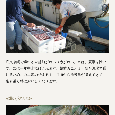
底曳き網で獲れる≪越前がれい（赤がれい）≫は、夏季を除い
て、ほぼ一年中水揚げされます。越前ガニとよく似た漁場で獲
れるため、カニ漁の始まる１１月頃から漁獲量が増えてきて、
脂も乗り特においしくなります。
≪味がれい≫