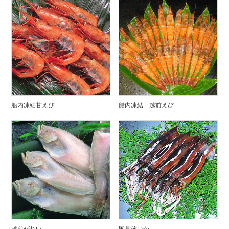
船内凍結甘えび
船内凍結 越前えび
越前がれい
国見汐いか