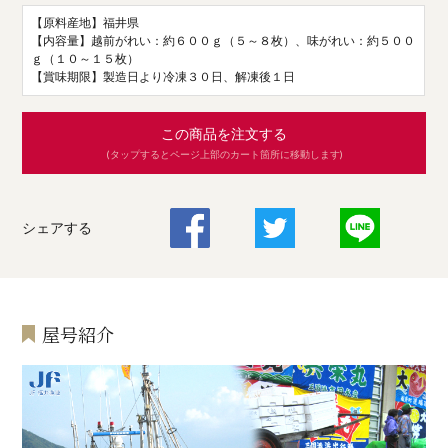
【原料産地】福井県
【内容量】越前がれい：約６００ｇ（５～８枚）、味がれい：約５００
ｇ（１０～１５枚）
【賞味期限】製造日より冷凍３０日、解凍後１日
この商品を注文する
(タップするとページ上部のカート箇所に移動します)
シェアする
屋号紹介