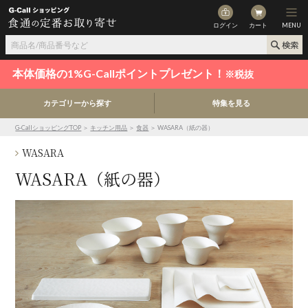
ログイン
カート
MENU
本体価格の1%G-Callポイントプレゼント！
※税抜
カテゴリーから探す
特集を見る
G-CallショッピングTOP
＞
キッチン用品
＞
食器
＞ WASARA（紙の器）
WASARA
WASARA（紙の器）