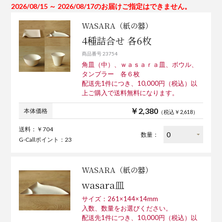
2026/08/15 ～ 2026/08/17のお届けご指定はできません。
WASARA（紙の器）
4種詰合せ 各6枚
商品番号 23754
角皿（中）、ｗａｓａｒａ皿、ボウル、
タンブラー 各６枚
配送先1件につき、10,000円（税込）以
上ご購入で送料無料になります。
￥2,380
本体価格
（税込￥2,618）
送料：￥704
数量：
G-Callポイント：23
WASARA（紙の器）
wasara皿
サイズ：261×144×14mm
入数、数量をお選びください。
配送先1件につき、10,000円（税込）以