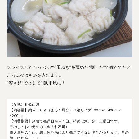
スライスしたたっぷりの“玉ねぎ”を薄めた“割した”で煮たてたと
ころに≪はも≫を入れます。
“溶き卵”でとじて“柳川”風に！
【産地】和歌山県
【内容量】約４００ｇ（まる１尾分）※箱サイズ300ｍｍ×400ｍｍ
×200ｍｍ
【消費期限】冷蔵で発送日から４日、発送は木、金、土曜日です。
※のし：お中元のみ（名入れ不可）
※天然魚のため、悪天候や漁により発送できない場合があります。その
際には連絡します。