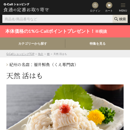
ログイン
カート
MENU
本体価格の1%G-Callポイントプレゼント！
※税抜
カテゴリーから探す
特集を見る
G-CallショッピングTOP
＞
魚介
＞
鱧
＞ 天然 活はも
紀州の名店：福井鮮魚（くえ専門店）
天然 活はも