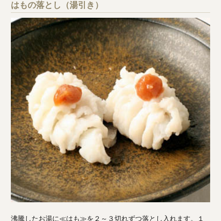
はもの落とし（湯引き）
沸騰したお湯に≪はも≫を２～３切れずつ落とし入れます。１