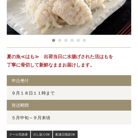
夏の魚≪はも≫ 出荷当日に水揚げされた活はもを
丁寧に骨切して新鮮なままお届けします。
申込受付
９月１８日１１時まで
発送期間
５月中旬～９月末頃
クール宅急便
のし貼りOK
配達日指定OK