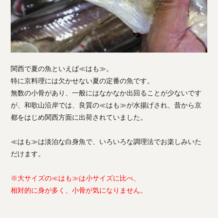
関西で夏の魚といえば≪はも≫。
特に京料理には欠かせない夏の定番の魚です。
無数の小骨があり、一般にはなかなか出回ることが少ないです
が、和歌山沿岸では、良質の≪はも≫が水揚げされ、昔から京
都をはじめ関西方面に出荷されていました。
≪はも≫は淡泊な白身魚で、いろいろな調理法でお楽しみいた
だけます。
※大サイズの≪はも≫は小サイズに比べ、
相対的に身が多く、小骨が気になりません。