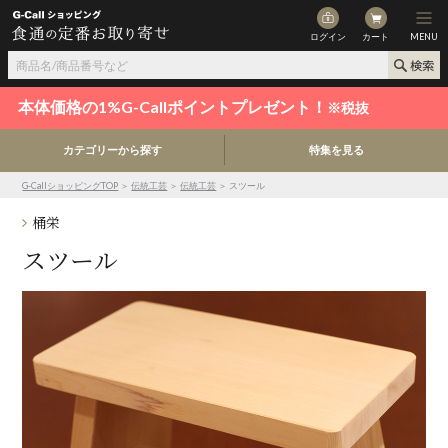
ログイン
カート
MENU
本体価格の1%G-Callポイントプレゼント！
※税抜
カテゴリーから探す
特集を見る
G-CallショッピングTOP
＞
伝統工芸
＞
伝統工芸
＞ スツール
桶栄
スツール