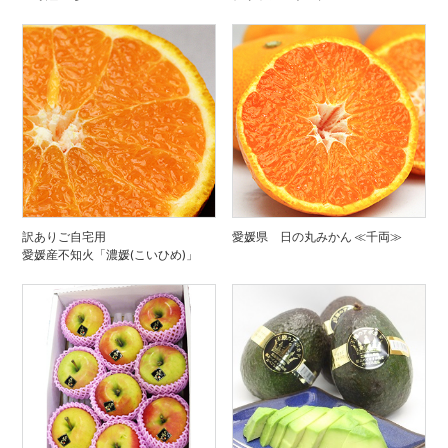
訳ありご自宅用
愛媛県 日の丸みかん ≪千両≫
愛媛産不知火「濃媛(こいひめ)」