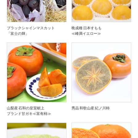
ブラックシャインマスカット
晩成種 日本すもも
「富士の輝」
≪峰満イエロー≫
山梨産 石和の皇室献上
秀品 和歌山産 紀ノ川柿
ブランド甘ガキ≪富有柿≫