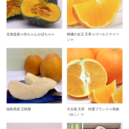
北海道産≪坊ちゃんかぼちゃ≫
柑橘の女王 天草≪ゴールドクイー
ン≫
福島県産 王秋梨
大分産 天草 特選ブランド≪美娘
（みこ）≫