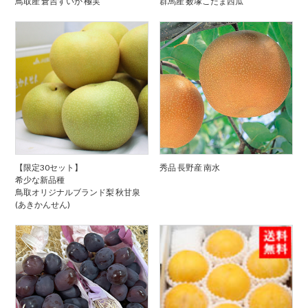
鳥取産 倉吉すいか 極実
群馬産 薮塚こだま西瓜
【限定30セット】
秀品 長野産 南水
希少な新品種
鳥取オリジナルブランド梨 秋甘泉
(あきかんせん)