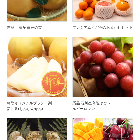
秀品 千葉産 白井の梨
プレミアムくだものおまかせセット
鳥取オリジナルブランド梨
秀品 石川産高級ぶどう
新甘泉(しんかんせん)
ルビーロマン