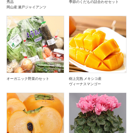
秀品
季節のくだもの詰合わせセット
岡山産 瀬戸ジャイアンツ
オーガニック野菜のセット
樹上完熟 メキシコ産
ヴィーナスマンゴー