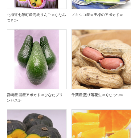
北海道七飯町産高級りんご≪ななみ
メキシコ産≪王様のアボカド≫
つき≫
宮崎産 国産アボカド≪ひなたプリ
千葉産 煎り落花生≪Ｑなっつ≫
ンセス≫