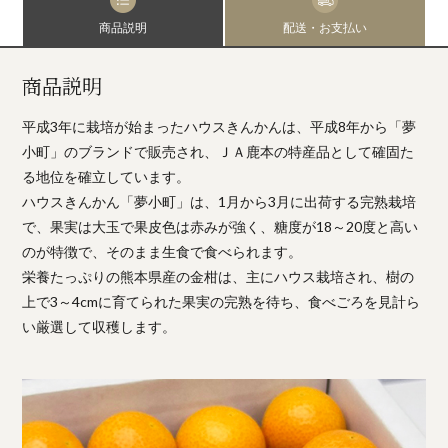
商品説明
配送・お支払い
商品説明
平成3年に栽培が始まったハウスきんかんは、平成8年から「夢
小町」のブランドで販売され、ＪＡ鹿本の特産品として確固た
る地位を確立しています。
ハウスきんかん「夢小町」は、1月から3月に出荷する完熟栽培
で、果実は大玉で果皮色は赤みが強く、糖度が18～20度と高い
のが特徴で、そのまま生食で食べられます。
栄養たっぷりの熊本県産の金柑は、主にハウス栽培され、樹の
上で3～4cmに育てられた果実の完熟を待ち、食べごろを見計ら
い厳選して収穫します。