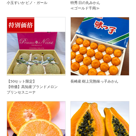
小玉すいか ピノ・ガール
特秀 日の丸みかん
≪ゴールド千両≫
【50セット限定】
長崎産 樹上完熟味っ子みかん
【特価】高知産ブランドメロン
プリンセスニーナ