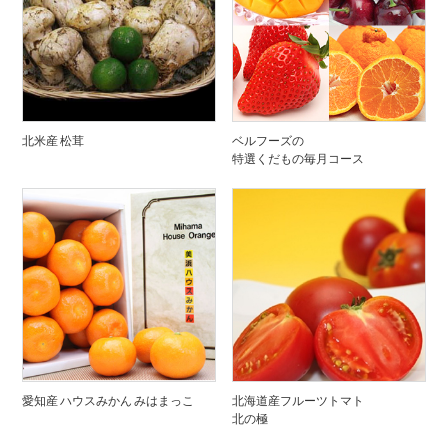
北米産 松茸
ベルフーズの
特選くだもの毎月コース
愛知産 ハウスみかん みはまっこ
北海道産フルーツトマト
北の極