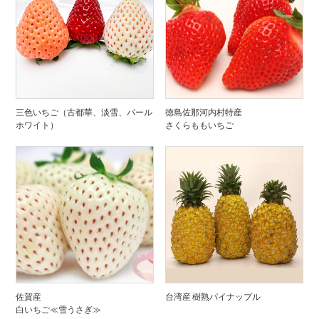
三色いちご（古都華、淡雪、パール
徳島佐那河内村特産
ホワイト）
さくらももいちご
佐賀産
台湾産 樹熟パイナップル
白いちご≪雪うさぎ≫