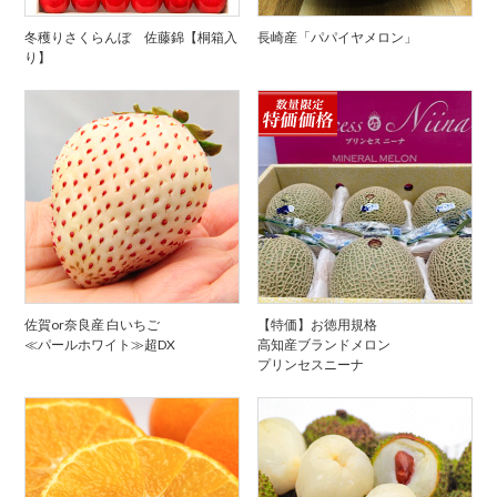
冬穫りさくらんぼ 佐藤錦【桐箱入
長崎産「パパイヤメロン」
り】
佐賀or奈良産 白いちご
【特価】お徳用規格
≪パールホワイト≫超DX
高知産ブランドメロン
プリンセスニーナ