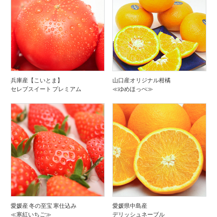
兵庫産【こいとま】
山口産オリジナル柑橘
セレブスイート プレミアム
≪ゆめほっぺ≫
愛媛産 冬の至宝 寒仕込み
愛媛県中島産
≪寒紅いちご≫
デリッシュネーブル