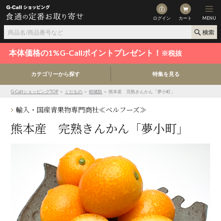
ログイン
カート
MENU
本体価格の1%G-Callポイントプレゼント！
※税抜
カテゴリーから探す
特集を見る
G-CallショッピングTOP
＞
くだもの
＞
柑橘類
＞ 熊本産 完熟きんかん「夢小町」
輸入・国産青果物専門商社≪ベルフーズ≫
熊本産 完熟きんかん「夢小町」