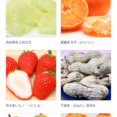
高知県産 土佐文旦
愛媛産 甘平（かんぺい）
埼玉産いちご「べにたま」
千葉産 はねだし 落花生