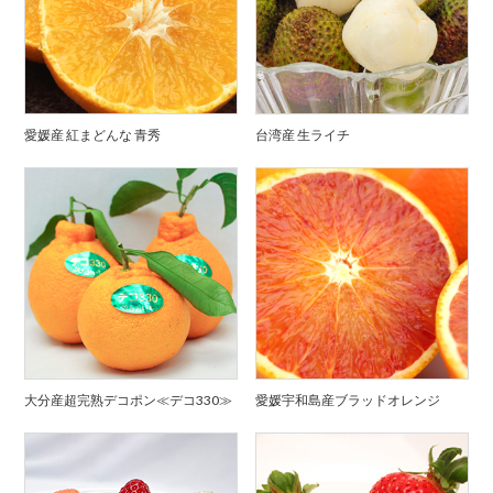
愛媛産 紅まどんな 青秀
台湾産 生ライチ
大分産超完熟デコポン≪デコ330≫
愛媛宇和島産ブラッドオレンジ