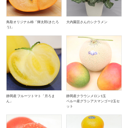
鳥取オリジナル柿「輝太郎(きたろ
大内園芸さんのシクラメン
う)」
静岡産 フルーツトマト「月ろま
静岡産クラウンメロン1玉
ん」
ペルー産グラシアスマンゴー2玉セ
ット