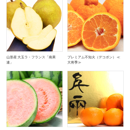
山形産 大玉ラ・フランス「南果
プレミアム不知火（デコポン） ≪
連」
大将季≫