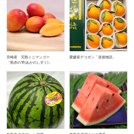
宮崎産 完熟ミニマンゴー
愛媛産デコポン「道後物語」
「熟赤の雫(あかのしずく)」