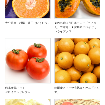
大分県産 柑橘 豊王（ほうおう）
★2024年7月日本テレビ「ニノさ
ん」で紹介！★宮崎産パパイヤ サ
ンライズソロ
熊本産 塩トマト
静岡産スイーツ完熟きんかん「こん
≪ロイヤルセレブ≫
太」