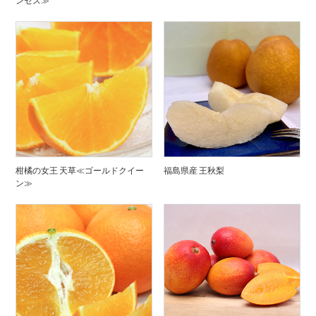
ンセス≫
柑橘の女王 天草≪ゴールドクイー
福島県産 王秋梨
ン≫