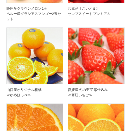
静岡産クラウンメロン1玉
兵庫産【こいとま】
ペルー産グラシアスマンゴー2玉セ
セレブスイート プレミアム
ット
山口産オリジナル柑橘
愛媛産 冬の至宝 寒仕込み
≪ゆめほっぺ≫
≪寒紅いちご≫