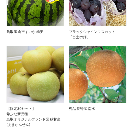
鳥取産 倉吉すいか 極実
ブラックシャインマスカット
「富士の輝」
【限定30セット】
秀品 長野産 南水
希少な新品種
鳥取オリジナルブランド梨 秋甘泉
(あきかんせん)