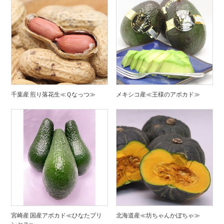
千葉産 煎り落花生≪Ｑなっつ≫
メキシコ産≪王様のアボカド≫
宮崎産 国産アボカド≪ひなたプリ
北海道産≪坊ちゃんかぼちゃ≫