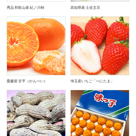
秀品 和歌山産 紀ノ川柿
高知県産 土佐文旦
愛媛産 甘平（かんぺい）
埼玉産いちご「べにたま」