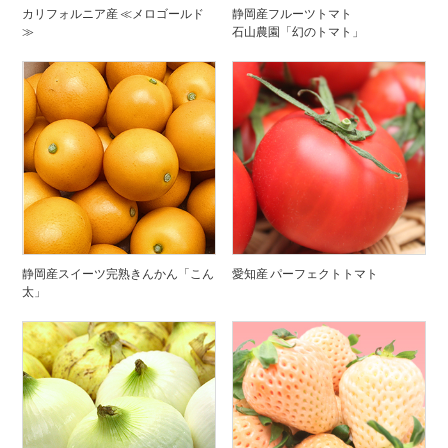
カリフォルニア産 ≪メロゴールド
静岡産フルーツトマト
≫
石山農園「幻のトマト」
静岡産スイーツ完熟きんかん「こん
愛知産 パーフェクトトマト
太」