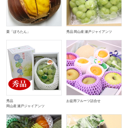
栗「ぽろたん」
秀品 岡山産 瀬戸ジャイアンツ
秀品
お盆用フルーツ詰合せ
岡山産 瀬戸ジャイアンツ