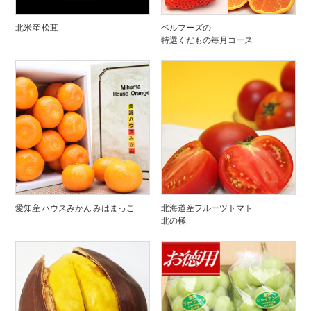
北米産 松茸
ベルフーズの
特選くだもの毎月コース
愛知産 ハウスみかん みはまっこ
北海道産フルーツトマト
北の極