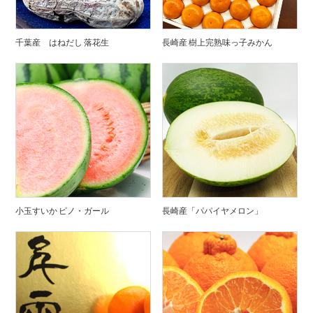
千葉産 はねだし 落花生
長崎産 樹上完熟味っ子みかん
小玉すいか ピノ・ガール
長崎産「パパイヤメロン」