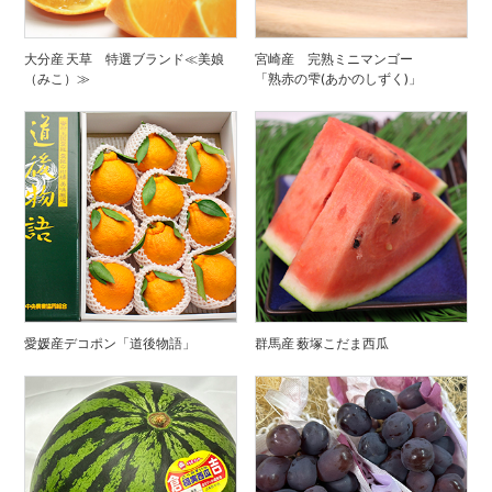
大分産 天草 特選ブランド≪美娘
宮崎産 完熟ミニマンゴー
（みこ）≫
「熟赤の雫(あかのしずく)」
愛媛産デコポン「道後物語」
群馬産 薮塚こだま西瓜