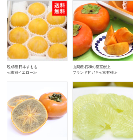
晩成種 日本すもも
山梨産 石和の皇室献上
≪峰満イエロー≫
ブランド甘ガキ≪富有柿≫