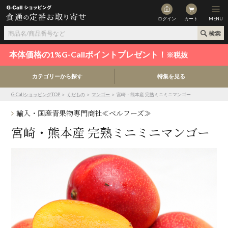
ログイン
カート
MENU
本体価格の1%G-Callポイントプレゼント！
※税抜
カテゴリーから探す
特集を見る
G-CallショッピングTOP
＞
くだもの
＞
マンゴー
＞ 宮崎・熊本産 完熟ミニミニマンゴー
輸入・国産青果物専門商社≪ベルフーズ≫
宮崎・熊本産 完熟ミニミニマンゴー