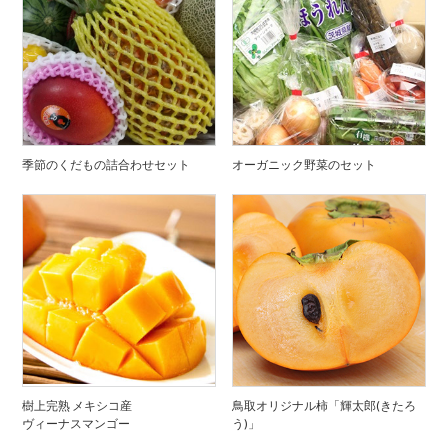
季節のくだもの詰合わせセット
オーガニック野菜のセット
樹上完熟 メキシコ産
鳥取オリジナル柿「輝太郎(きたろ
ヴィーナスマンゴー
う)」