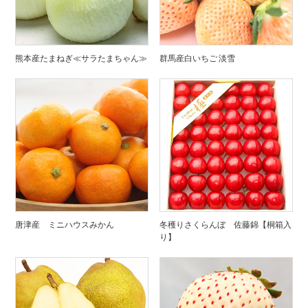
熊本産たまねぎ≪サラたまちゃん≫
群馬産白いちご 淡雪
唐津産 ミニハウスみかん
冬穫りさくらんぼ 佐藤錦【桐箱入
り】