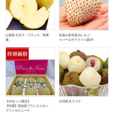
山形産 大玉ラ・フランス「南果
佐賀or奈良産 白いちご
連」
≪パールホワイト≫超DX
【50セット限定】
台湾産 生ライチ
【特価】高知産ブランドメロン
プリンセスニーナ