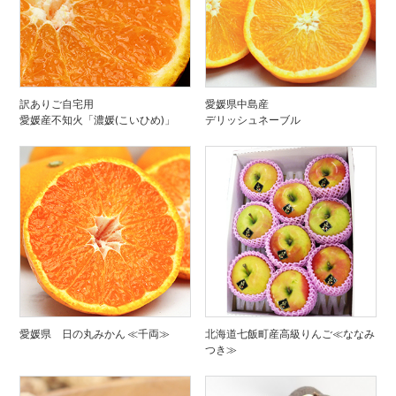
訳ありご自宅用
愛媛県中島産
愛媛産不知火「濃媛(こいひめ)」
デリッシュネーブル
愛媛県 日の丸みかん ≪千両≫
北海道七飯町産高級りんご≪ななみ
つき≫