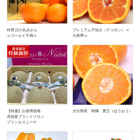
特秀 日の丸みかん
プレミアム不知火（デコポン） ≪
≪ゴールド千両≫
大将季≫
【特価】お徳用規格
大分県産 柑橘 豊王（ほうおう）
高知産ブランドメロン
プリンセスニーナ