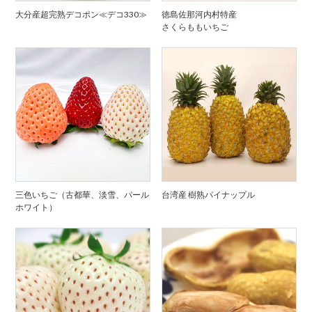
大分産超完熟デコポン≪デコ330≫
徳島佐那河内村特産
さくらももいちご
三色いちご（古都華、淡雪、パール
台湾産 樹熟パイナップル
ホワイト）