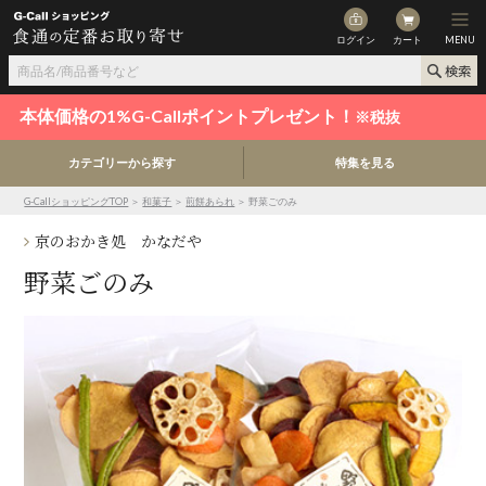
ログイン
カート
MENU
本体価格の1%G-Callポイントプレゼント！
※税抜
カテゴリーから探す
特集を見る
G-CallショッピングTOP
＞
和菓子
＞
煎餅あられ
＞ 野菜ごのみ
京のおかき処 かなだや
野菜ごのみ