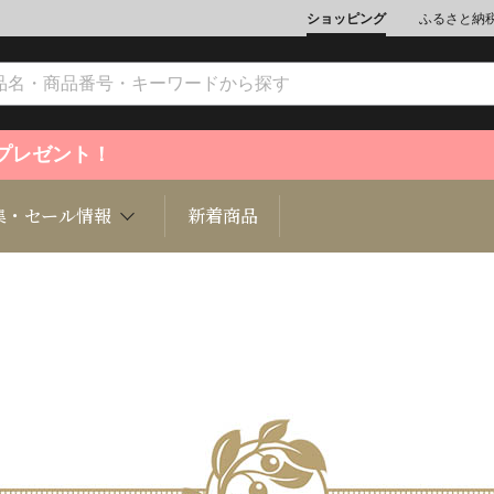
ショッピング
ふるさと納
ントプレゼント！
集・セール情報
新着商品
文化
魚介類
ジュエリー
肉類
インテリ
ション
総菜
定期購読雑誌
麺類/つ
書籍