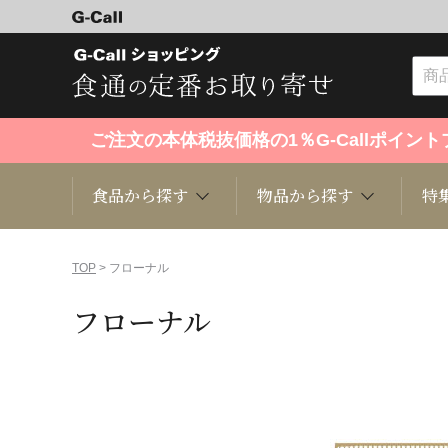
ご注文の本体税抜価格の1％G-Callポイ
食品から探す
物品から探す
特
食品から探す
物品から探す
特集・セール情報
TOP
> フローナル
フローナル
くだもの
趣味・雑貨
お米
芸能・
洋菓子
キッチン用品
和菓子
ファッ