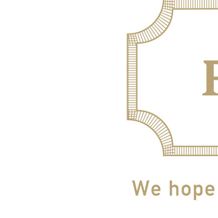
お酒
家電
珈琲/茶
キッズ
鍋
健康/美容
旬の食
ペット
産地検索