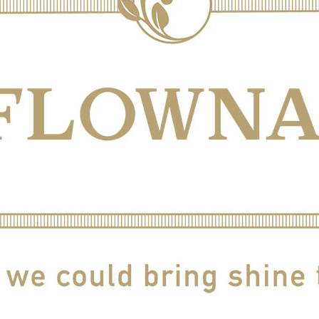
/ドリンク
ベビー
調味料
伝統工芸
乳製品/
事務用品
材
関連
ギフト
豊洲お取