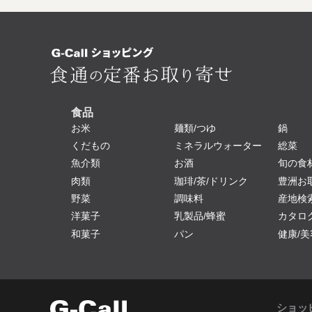
食品
お米
麺類/つゆ
鍋
くだもの
ミネラルウォーター
総菜
魚介類
お酒
旬の食
肉類
珈琲/茶/ドリンク
豊洲お
野菜
調味料
産地検
洋菓子
乳製品/蜂蜜
カタロ
和菓子
パン
健康/美
ショッ