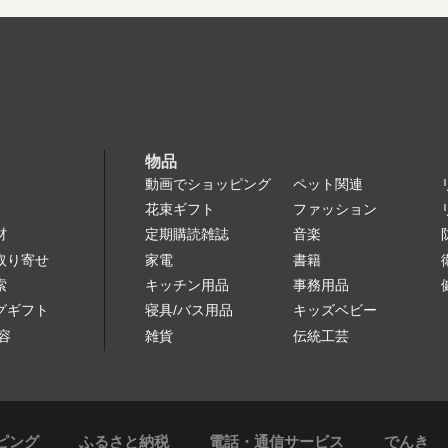
物品
動画でショッピング
ペット関連
花束ギフト
ファッション
定期購読雑誌
音楽
材
家電
書籍
取り寄せ
キッチン用品
事務用品
索
寝具/バス用品
キッズベビー
グギフト
雑貨
伝統工芸
容
ピング
ふるさと納税
電話・通信サービス
でんき