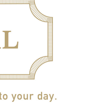
蜂蜜
パン
防災関連
り寄せ
健康/美容