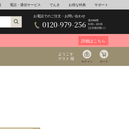
税
電話・通信サービス
でんき
お得な特典
サポート
お電話でのご注文・お問い合わせ
受付時間
0120-979-256
9:00～18:00
(土日祝日除く)
詳細はこちら
ようこそ
ゲスト 様
ログイン
カート
ア
野菜
花束ギフト
ゆ
ミネラルウォーター
音楽