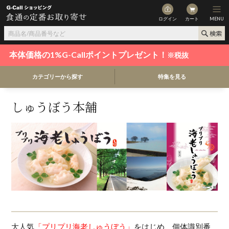
ログイン
カート
MENU
本体価格の1%G-Callポイントプレゼント！
※税抜
カテゴリーから探す
特集を見る
しゅうぼう本舗
大人気
「プリプリ海老しゅうぼう」
をはじめ、個体識別番