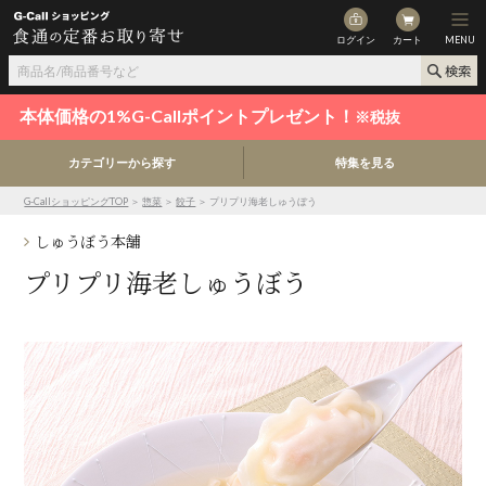
ログイン
カート
MENU
本体価格の1%G-Callポイントプレゼント！
※税抜
カテゴリーから探す
特集を見る
G-CallショッピングTOP
＞
惣菜
＞
餃子
＞ プリプリ海老しゅうぼう
しゅうぼう本舗
プリプリ海老しゅうぼう