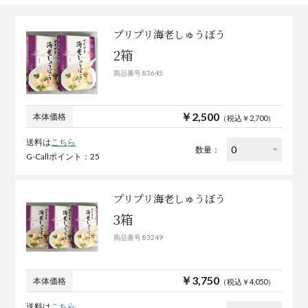
プリプリ海老しゅうぼう
2箱
商品番号 83645
￥2,500
本体価格
（税込￥2,700）
送料は
こちら
数量：
G-Callポイント：25
プリプリ海老しゅうぼう
3箱
商品番号 83249
￥3,750
本体価格
（税込￥4,050）
送料は
こちら