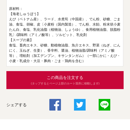
原材料：
【海老しゅうぼう】
えび（ベトナム産）、ラード、水煮筍（中国産）、でん粉、砂糖、ごま
油、食塩、胡椒、皮〔小麦粉（国内製造）、でん粉、水飴、粉末状小麦
たん白、食塩、乳化油脂（植物油、しょうゆ）、食用植物油脂、脱脂粉
乳〕/調味料（アミノ酸等）、ソルビット、乳化剤
【スープの素】
食塩、畜肉エキス、砂糖、動植物油脂、魚介エキス、野菜（ねぎ、にん
にく、玉ねぎ、生姜）、香辛料、醤油、植物油脂/調味料（アミノ酸
等）、増粘剤（加工デンプン、キサンタンガム）（一部にかに・えび・
小麦・乳成分・大豆・豚肉・ごま・鶏肉を含む）
この商品を注文する
(タップするとページ上部のカート箇所に移動します)
シェアする