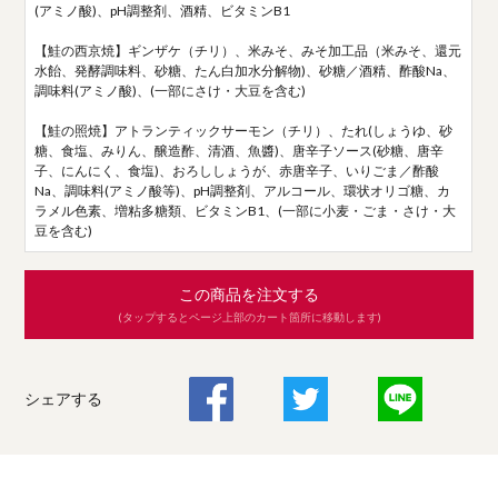
(アミノ酸)、pH調整剤、酒精、ビタミンB1
【鮭の西京焼】ギンザケ（チリ）、米みそ、みそ加工品（米みそ、還元
水飴、発酵調味料、砂糖、たん白加水分解物)、砂糖／酒精、酢酸Na、
調味料(アミノ酸)、(一部にさけ・大豆を含む)
【鮭の照焼】アトランティックサーモン（チリ）、たれ(しょうゆ、砂
糖、食塩、みりん、醸造酢、清酒、魚醬)、唐辛子ソース(砂糖、唐辛
子、にんにく、食塩)、おろししょうが、赤唐辛子、いりごま／酢酸
Na、調味料(アミノ酸等)、pH調整剤、アルコール、環状オリゴ糖、カ
ラメル色素、増粘多糖類、ビタミンB1、(一部に小麦・ごま・さけ・大
豆を含む)
この商品を注文する
(タップするとページ上部のカート箇所に移動します)
シェアする