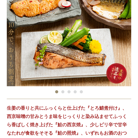
生姜の香りと共にふっくらと仕上げた『とろ鯖煮付け』、
西京味噌の甘みとうま味をじっくりと染み込ませてふっく
ら香ばしく焼き上げた『鮭の西京焼』、少しピリ辛で甘辛
なたれが食欲をそそる『鮭の照焼』、いずれもお酒のおつ