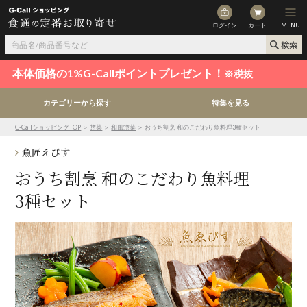
ログイン
カート
MENU
本体価格の1%G-Callポイントプレゼント！
※税抜
カテゴリーから探す
特集を見る
G-CallショッピングTOP
＞
惣菜
＞
和風惣菜
＞ おうち割烹 和のこだわり魚料理3種セット
魚匠えびす
おうち割烹 和のこだわり魚料理
3種セット