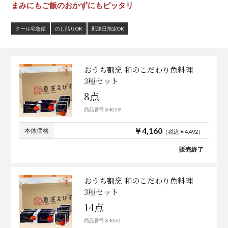
まみにもご飯のおかずにもピッタリ
クール宅急便
のし貼りOK
配達日指定OK
おうち割烹 和のこだわり魚料理
3種セット
8点
商品番号 84059
￥4,160
本体価格
（税込￥4,492）
販売終了
おうち割烹 和のこだわり魚料理
3種セット
14点
商品番号 84060