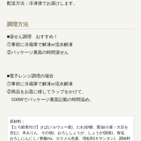
配送方法：冷凍便でお届けします。
調理方法
■湯せん調理 おすすめ！
①事前に冷蔵庫で解凍or流水解凍
②パッケージ裏面の時間湯せん
■電子レンジ調理の場合
①事前に冷蔵庫で解凍or流水解凍
②商品をお皿に移してラップをかけて、
500Wでパッケージ裏面記載の時間温め。
原材料：
【とろ鯖煮付け】さば(ノルウェー産)、たれ(砂糖、醤油(小麦・大豆を
含む)、本みりん、その他)、おろししょうが、しょうが(国産)、食塩、
おろしにんにく／酢酸Na、カラメル色素、増粘剤(キサンタン)、調味料