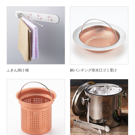
ふきん掛け 桜
銅パンチング排水口ゴミ受け