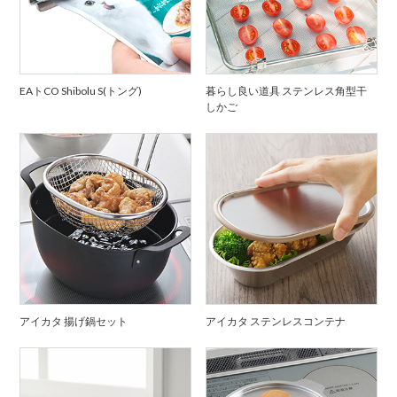
EAトCO Shibolu S(トング)
暮らし良い道具 ステンレス角型干
しかご
アイカタ 揚げ鍋セット
アイカタ ステンレスコンテナ