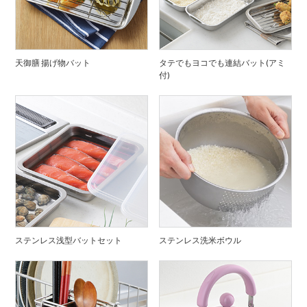
天御膳 揚げ物バット
タテでもヨコでも連結バット(アミ
付)
ステンレス浅型バットセット
ステンレス洗米ボウル