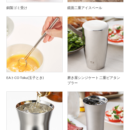
銅製ゴミ受け
鏡面二重アイスペール
EAトCO Toku(玉子とき)
磨き屋シンジケート 二重ビアタン
ブラー