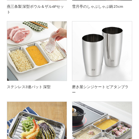
燕三条製 深型ボウル＆ザル6Pセッ
雪月亭のしゃぶしゃぶ鍋 25cm
ト
ステンレス3連バット 深型
磨き屋シンジケート ビアタンブラ
ー