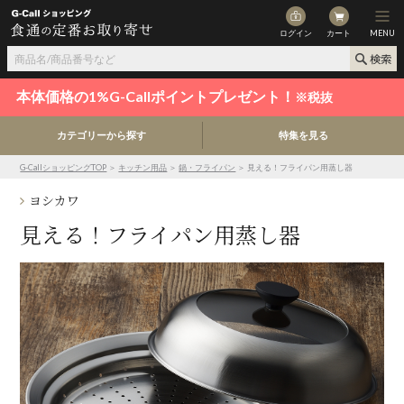
ログイン
カート
MENU
本体価格の1%G-Callポイントプレゼント！
※税抜
カテゴリーから探す
特集を見る
G-CallショッピングTOP
＞
キッチン用品
＞
鍋・フライパン
＞ 見える！フライパン用蒸し器
ヨシカワ
見える！フライパン用蒸し器