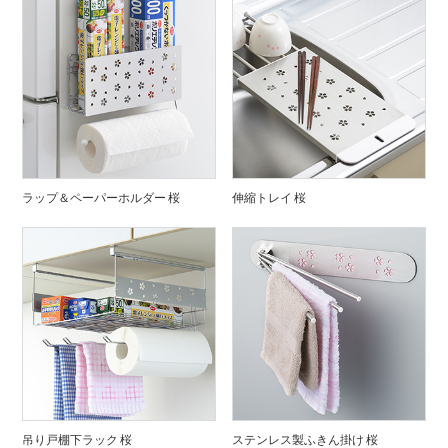
ラップ＆ペーパーホルダー 桜
伸縮トレイ 桜
吊り戸棚下ラック 桜
ステンレス製ふきん掛け 桜