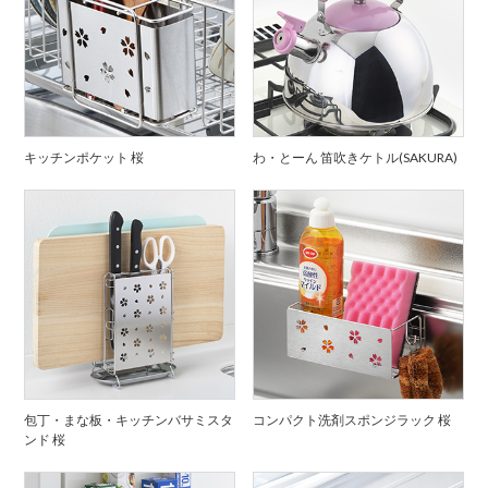
キッチンポケット 桜
わ・とーん 笛吹きケトル(SAKURA)
包丁・まな板・キッチンバサミスタ
コンパクト洗剤スポンジラック 桜
ンド 桜