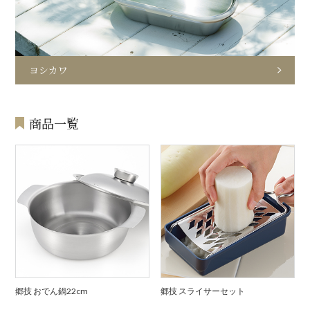
ヨシカワ
商品一覧
郷技 おでん鍋22cm
郷技 スライサーセット