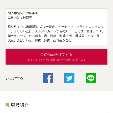
贈答用包装：対応不可
二重包装：対応可
原材料：もち米(国産)、あぐ〜豚肉、ピーナッツ、フライドエシャロッ
ト、干ししいたけ、スルメイカ、うずらの卵、干しえび、醤油、つゆ、
鶏ガラスープ、だし粉末、塩、砂糖、泡盛(一部に乳成分、小麦、卵、
大豆、えび、いか、豚肉、鶏肉、落花生を含む)
この商品を注文する
(タップするとページ上部のカート箇所に移動します)
シェアする
屋号紹介