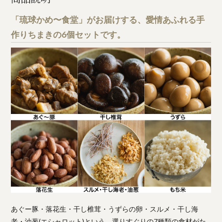
「琉球かめ〜食堂」がお届けする、愛情あふれる手
作りちまきの6個セットです。
あぐー豚・落花生・干し椎茸・うずらの卵・スルメ・干し海
老・油葱(エシャロット)という、選りすぐりの7種類の食材がた