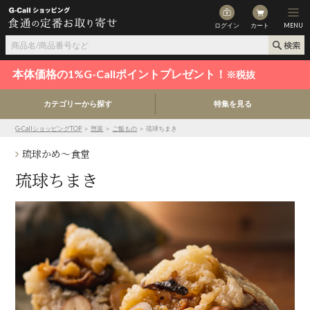
ログイン
カート
MENU
本体価格の1%G-Callポイントプレゼント！
※税抜
カテゴリーから探す
特集を見る
G-CallショッピングTOP
＞
惣菜
＞
ご飯もの
＞ 琉球ちまき
琉球かめ～食堂
琉球ちまき