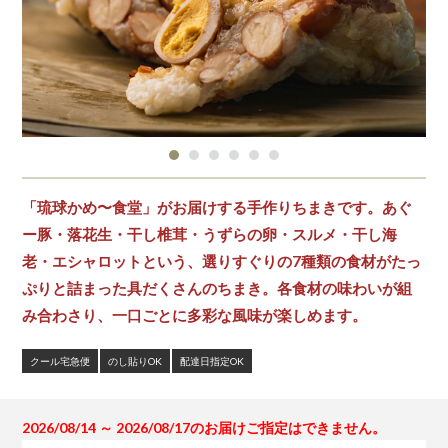
「琉球かめ〜食堂」がお届けする手作りちまきです。あぐ
ー豚・落花生・干し椎茸・うずらの卵・スルメ・干し海
老・エシャロットという、選りすぐりの7種類の食材がたっ
ぷりと詰まった具だくさんのちまき。各食材の味わいが組
み合わさり、一口ごとに多彩な風味が楽しめます。
クール宅急便
のし貼りOK
配達日指定OK
2026/08/14 ～ 2026/08/17のお届けご指定はできません。