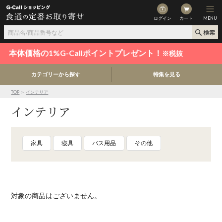
ログイン
カート
MENU
本体価格の1%G-Callポイントプレゼント！
※税抜
カテゴリーから探す
特集を見る
TOP
＞
インテリア
インテリア
家具
寝具
バス用品
その他
対象の商品はございません。