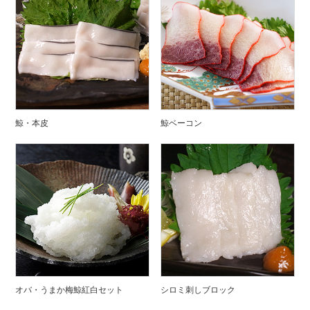
鯨・本皮
鯨ベーコン
オバ・うまか梅鯨紅白セット
シロミ刺しブロック