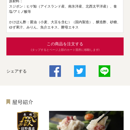
原材料：
スジポン：ヒゲ鯨（アイスランド産、南氷洋産、北西太平洋産）、食
塩/アミノ酸等
かけぽん酢：醤油（小麦、大豆を含む）（国内製造）、醸造酢、砂糖、
ゆず果汁、みりん、魚介エキス、酵母エキス
この商品を注文する
(タップするとページ上部のカート箇所に移動します)
シェアする
屋号紹介