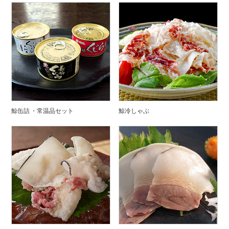
鯨缶詰 ・常温品セット
鯨冷しゃぶ