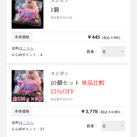
スジポン
1個
商品番号 86518
￥445
本体価格
（税込￥480）
送料は
こちら
数量：
G-Callポイント：4
スジポン
10個セット
単品比較
15％OFF
商品番号 86519
￥3,778
本体価格
（税込￥4,080）
送料は
こちら
数量：
G-Callポイント：37