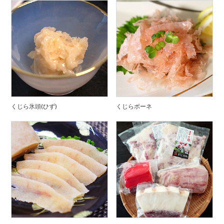
くじら氷頭(ひず)
くじらボーネ