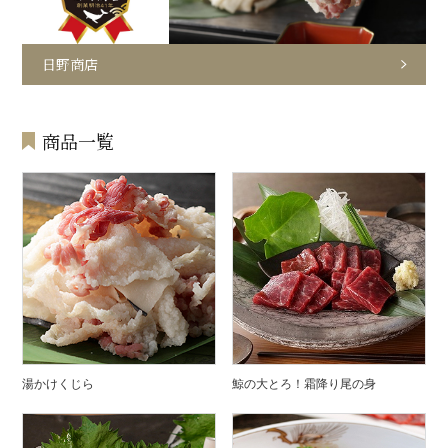
日野商店
商品一覧
湯かけくじら
鯨の大とろ！霜降り尾の身