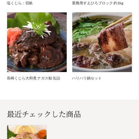
塩くじら：切畝
業務用すえひろブロック 約1kg
長崎くじら大和煮 ナガス鯨 缶詰
ハリハリ鍋セット
最近チェックした商品