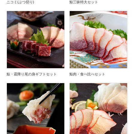
ニコミ(ぶつ切り)
鯨三昧特大セット
鯨・霜降り尾の身ギフトセット
鯨肉・食べ比べセット