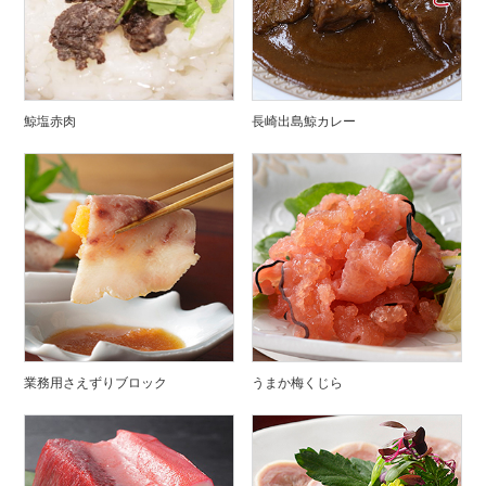
鯨塩赤肉
長崎出島鯨カレー
業務用さえずりブロック
うまか梅くじら