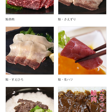
鯨赤肉
鯨・さえずり
鯨・すえひろ
鯨・生ハツ