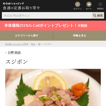
ログイン
カート
MENU
本体価格の1%G-Callポイントプレゼント！
※税抜
カテゴリーから探す
特集を見る
G-CallショッピングTOP
＞
魚介
＞
鯨
＞ スジポン
日野商店
スジポン