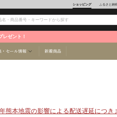
ショッピング
ふるさと納
ントプレゼント！
集・セール情報
新着商品
文化
魚介類
ジュエリー
肉類
インテリ
ション
総菜
定期購読雑誌
麺類/つ
書籍
8年熊本地震の影響による配送遅延につき