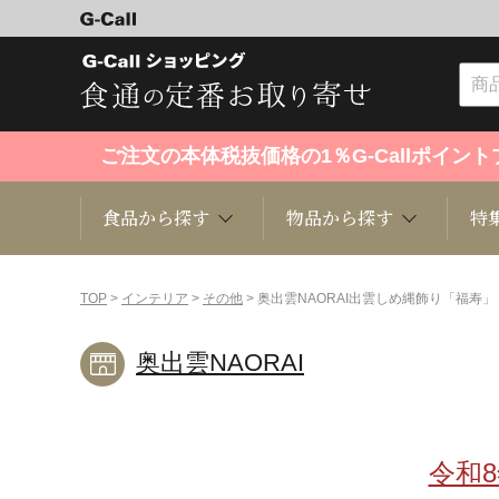
ご注文の本体税抜価格の1％G-Callポイ
食品から探す
物品から探す
特
食品から探す
物品から探す
特集・セール情報
TOP
>
インテリア
>
その他
> 奥出雲NAORAI出雲しめ縄飾り「福寿」
奥出雲NAORAI
くだもの
趣味・雑貨
お米
芸能・
洋菓子
キッチン用品
和菓子
ファッ
令和