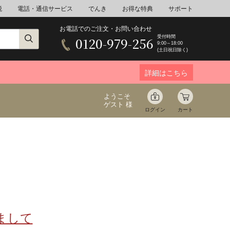
税
電話・通信サービス
でんき
お得な特典
サポート
お電話でのご注文・お問い合わせ
受付時間
0120-979-256
9:00～18:00
(土日祝日除く)
詳細はこちら
ようこそ
ゲスト 様
ログイン
カート
ア
野菜
花束ギフト
ゆ
ミネラルウォーター
音楽
まして