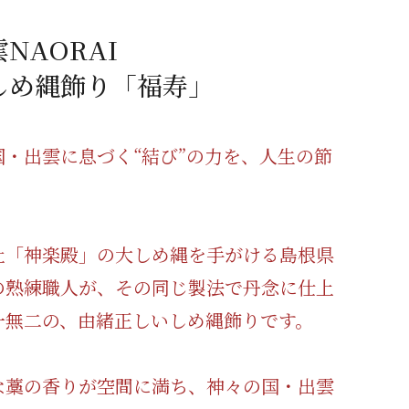
蜂蜜
パン
防災関連
NAORAI
り寄せ
健康/美容
しめ縄飾り「福寿」
国・出雲に息づく“結び”の力を、人生の節
社「神楽殿」の大しめ縄を手がける島根県
の熟練職人が、その同じ製法で丹念に仕上
一無二の、由緒正しいしめ縄飾りです。
な藁の香りが空間に満ち、神々の国・出雲