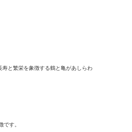
長寿と繁栄を象徴する鶴と亀があしらわ
徴です。