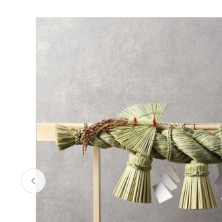
お酒
家電
珈琲/茶
キッズ
鍋
健康/美容
旬の食
ペット
産地検索