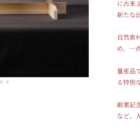
に古来
新たな
自然素
め、一
量産品
る特別
創業記
など、