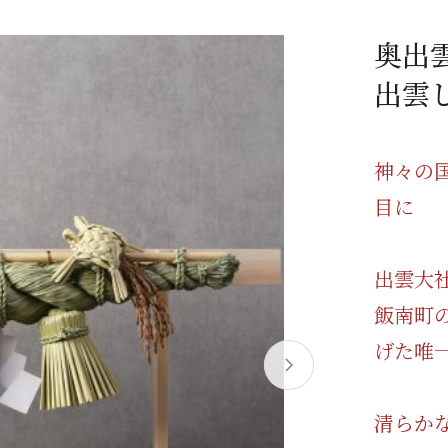
/ドリンク
ベビー
調味料
伝統工芸
乳製品/
事務用品
奥出雲
材
関連
ギフト
豊洲お取
出雲
神々の
目に
出雲大
飯南町
げた唯
清らか