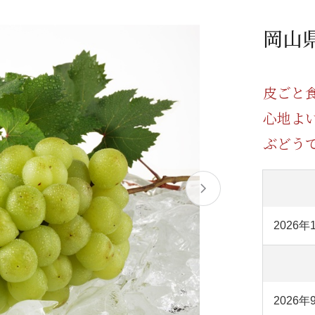
/ドリンク
ベビー
調味料
伝統工芸
乳製品/
事務用品
岡山
材
関連
ギフト
豊洲お取
皮ごと
心地よ
ぶどう
2026年
2026