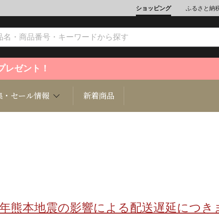
ショッピング
ふるさと納
ントプレゼント！
集・セール情報
新着商品
文化
魚介類
ジュエリー
肉類
インテリ
ション
総菜
定期購読雑誌
麺類/つ
書籍
8年熊本地震の影響による配送遅延につき