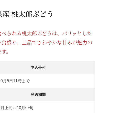
蜂蜜
パン
防災関連
県産 桃太郎ぶどう
り寄せ
健康/美容
食べられる桃太郎ぶどうは、パリッとした
い食感と、上品でさわやかな甘みが魅力の
です。
申込受付
10月5日11時まで
発送期間
年9月上旬～10月中旬