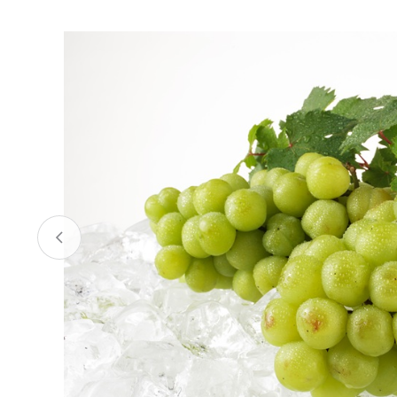
お酒
家電
珈琲/茶
キッズ
鍋
健康/美容
旬の食
ペット
産地検索