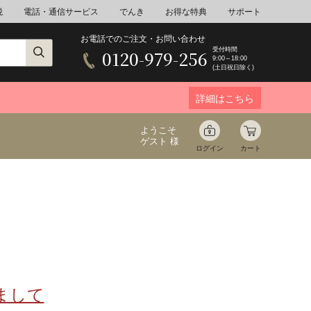
税
電話・通信サービス
でんき
お得な特典
サポート
お電話でのご注文・お問い合わせ
受付時間
0120-979-256
9:00～18:00
(土日祝日除く)
詳細はこちら
ようこそ
ゲスト 様
ログイン
カート
ア
野菜
花束ギフト
ゆ
ミネラルウォーター
音楽
まして