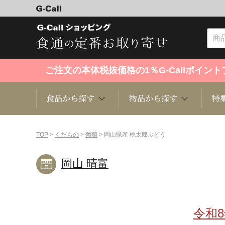
ご注文の本体税抜価格の1％G-Callポイ
食品から探す
物品から探す
特
食品から探す
物品から探す
特集・セール情報
TOP
>
くだもの
>
葡萄
> 岡山県産 桃太郎ぶどう
岡山 晴富
くだもの
趣味・雑貨
お米
芸能・
洋菓子
キッチン用品
和菓子
ファッ
令和