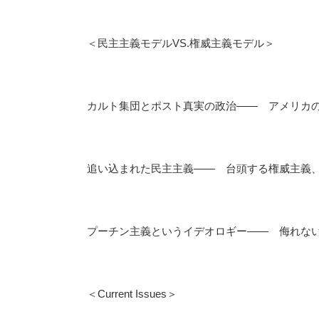
＜民主主義モデルVS.権威主義モデル＞
カルト集団とポスト真実の政治―― アメリカ
追い込まれた民主主義―― 台頭する権威主義
プーチン主義というイデオロギー―― 侮れな
＜Current Issues＞