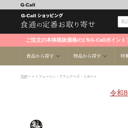
ご注文の本体税抜価格の1％G-Callポイ
食品から探す
物品から探す
特
食品から探す
物品から探す
特集・セール情報
TOP
>
>
> フォーリン・アフェアーズ・リポート
令和
くだもの
趣味・雑貨
お米
芸能・
洋菓子
キッチン用品
和菓子
ファッ