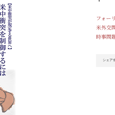
/ドリンク
ベビー
調味料
伝統工芸
乳製品/
事務用品
フォー
材
関連
ギフト
豊洲お取
米外交
時事問
シェア