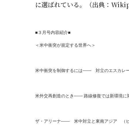
に選ばれている。（出典：Wikipe
■３月号内容紹介■
＜米中衝突が規定する世界へ＞
米中衝突を制御するには―― 対立のエスカレ
米外交再創造のとき―― 路線修復では新環境に
ザ・アリーナ―― 米中対立と東南アジア （