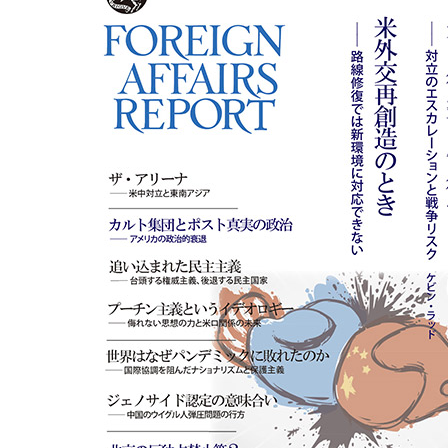
お酒
家電
珈琲/茶
キッズ
鍋
健康/美容
旬の食
ペット
産地検索