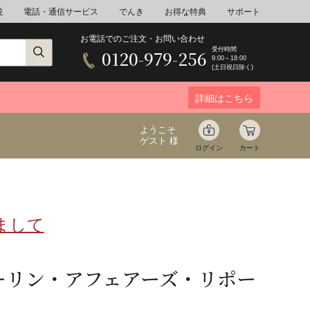
税
電話・通信サービス
でんき
お得な特典
サポート
お電話でのご注文・お問い合わせ
受付時間
0120-979-256
9:00～18:00
(土日祝日除く)
詳細はこちら
ようこそ
ゲスト 様
ログイン
カート
まして
ア
野菜
花束ギフト
ゆ
ミネラルウォーター
音楽
ーリン・アフェアーズ・リポー