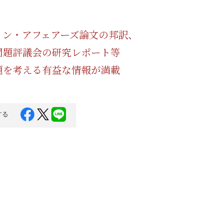
蜂蜜
パン
防災関連
リン・アフェアーズ論文の邦訳、
り寄せ
健康/美容
問題評議会の研究レポート等
題を考える有益な情報が満載
する