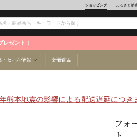
ショッピング
ふるさと納
ントプレゼント！
集・セール情報
新着商品
8年熊本地震の影響による配送遅延につき
文化
魚介類
ジュエリー
肉類
インテリ
ション
総菜
定期購読雑誌
麺類/つ
書籍
フォ
ト