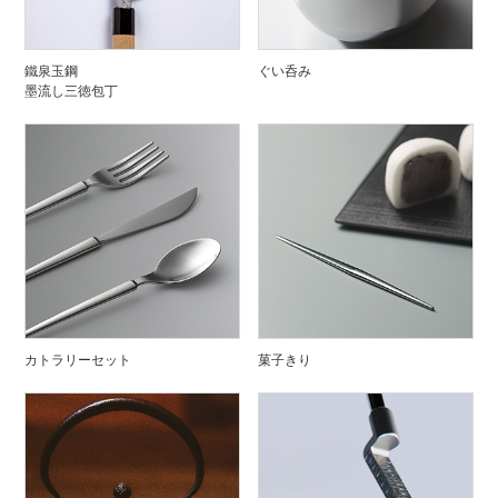
鐵泉玉鋼
ぐい呑み
墨流し三徳包丁
カトラリーセット
菓子きり