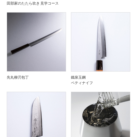
田部家のたたら吹き 見学コース
先丸柳刃包丁
鐵泉玉鋼
ペティナイフ