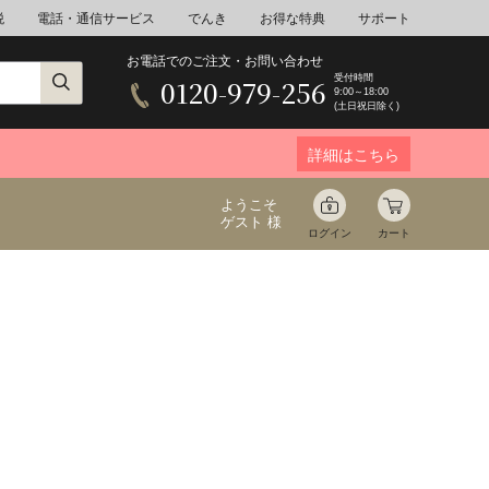
税
電話・通信サービス
でんき
お得な特典
サポート
お電話でのご注文・お問い合わせ
受付時間
0120-979-256
9:00～18:00
(土日祝日除く)
詳細はこちら
ようこそ
ゲスト 様
ログイン
カート
ア
野菜
花束ギフト
ゆ
ミネラルウォーター
音楽