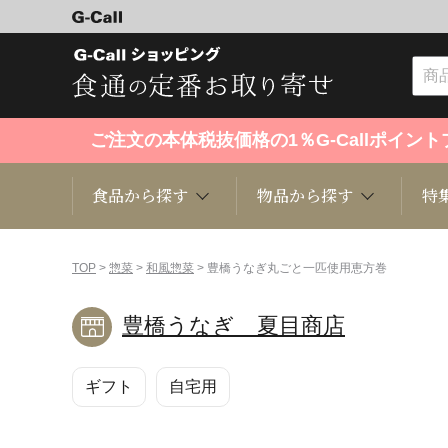
ご注文の本体税抜価格の1％G-Callポイ
食品から探す
物品から探す
特
食品から探す
物品から探す
特集・セール情報
TOP
>
惣菜
>
和風惣菜
> 豊橋うなぎ丸ごと一匹使用恵方巻
豊橋うなぎ 夏目商店
くだもの
趣味・雑貨
お米
芸能・
ギフト
自宅用
洋菓子
キッチン用品
和菓子
ファッ