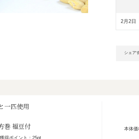
2月2日
シェア
と一匹使用
方巻 福豆付
本体価
獲得ポイント：25pt