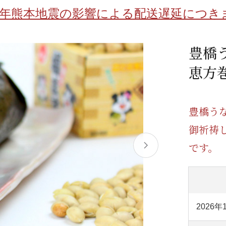
/ドリンク
ベビー
調味料
伝統工芸
乳製品/
事務用品
8年熊本地震の影響による配送遅延につき
材
関連
ギフト
豊洲お取
豊橋
恵方
豊橋う
御祈祷
です。
2026年