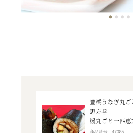
豊橋うなぎ丸ご
恵方巻
鰻丸ごと一匹恵
商品番号
47085