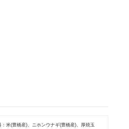
：米(豊橋産)、ニホンウナギ(豊橋産)、厚焼玉