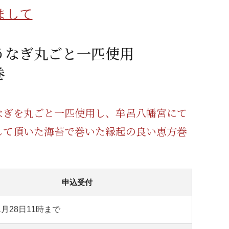
蜂蜜
パン
防災関連
まして
り寄せ
健康/美容
うなぎ丸ごと一匹使用
巻
なぎを丸ごと一匹使用し、牟呂八幡宮にて
して頂いた海苔で巻いた縁起の良い恵方巻
申込受付
1月28日11時まで