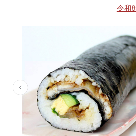
お酒
家電
珈琲/茶
キッズ
令和
鍋
健康/美容
旬の食
ペット
産地検索