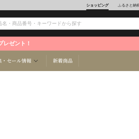
ショッピング
ふるさと納
ントプレゼント！
集・セール情報
新着商品
文化
魚介類
ジュエリー
肉類
インテリ
ション
総菜
定期購読雑誌
麺類/つ
書籍