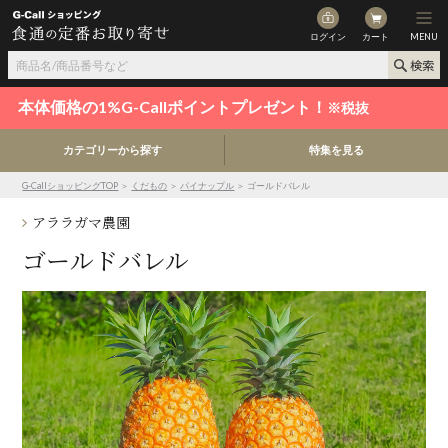
ログイン
カート
MENU
本体価格の1%G-Callポイントプレゼント！
※税抜
カテゴリーから探す
特集を見る
G-CallショッピングTOP
＞
くだもの
＞
パイナップル
＞ ゴールドバレル
アララガマ農園
ゴールドバレル