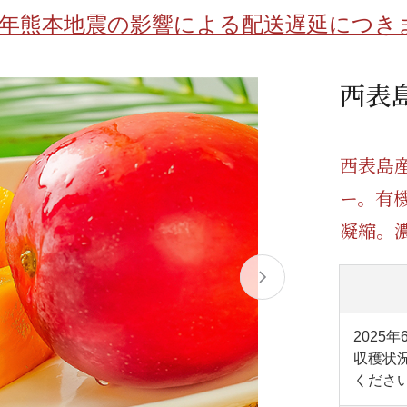
/ドリンク
ベビー
調味料
伝統工芸
乳製品/
事務用品
8年熊本地震の影響による配送遅延につき
材
関連
ギフト
豊洲お取
西表
西表島
ー。有
凝縮。
2025年
収穫状
くださ