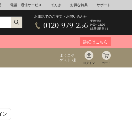
税
電話・通信サービス
でんき
お得な特典
サポート
お電話でのご注文・お問い合わせ
受付時間
0120-979-256
9:00～18:00
(土日祝日除く)
詳細はこちら
ようこそ
ゲスト 様
ログイン
カート
ア
野菜
花束ギフト
イン
ゆ
ミネラルウォーター
音楽