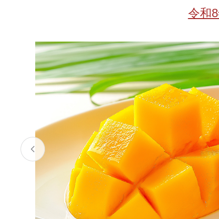
お酒
家電
珈琲/茶
キッズ
令和
鍋
健康/美容
旬の食
ペット
産地検索