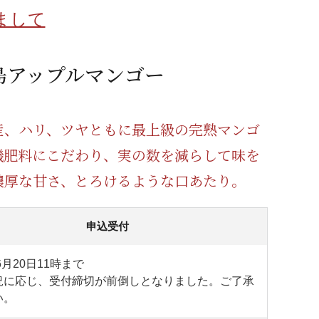
蜂蜜
パン
防災関連
まして
り寄せ
健康/美容
島アップルマンゴー
産、ハリ、ツヤともに最上級の完熟マンゴ
機肥料にこだわり、実の数を減らして味を
濃厚な甘さ、とろけるような口あたり。
申込受付
6月20日11時まで
況に応じ、受付締切が前倒しとなりました。ご了承
い。