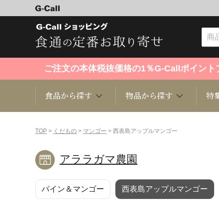
ご注文の本体税抜価格の1％G-Callポイ
食品から探す
物品から探す
特
食品から探す
物品から探す
特集・セール情報
TOP
>
くだもの
>
マンゴー
> 西表島アップルマンゴー
アララガマ農園
くだもの
趣味・雑貨
お米
芸能・
パイン＆マンゴー
西表島アップルマンゴー
洋菓子
キッチン用品
和菓子
ファッ