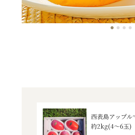
西表島アップル
約2kg(4～6玉)