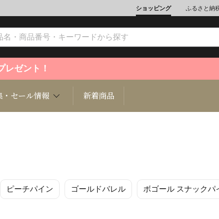
ショッピング
ふるさと納
ントプレゼント！
集・セール情報
新着商品
文化
魚介類
ジュエリー
肉類
インテリ
ピーチパイン
ゴールドバレル
ボゴール スナックパ
ション
総菜
定期購読雑誌
麺類/つ
書籍