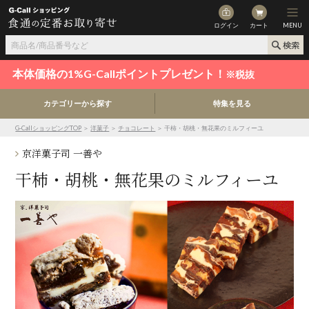
ログイン
カート
MENU
本体価格の1%G-Callポイントプレゼント！
※税抜
カテゴリーから探す
特集を見る
G-CallショッピングTOP
＞
洋菓子
＞
チョコレート
＞ 干柿・胡桃・無花果のミルフィーユ
京洋菓子司 一善や
干柿・胡桃・無花果のミルフィーユ