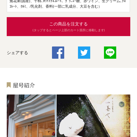
無花果(国産)、干柿､ﾎﾜｲﾄﾁｮｺﾚｰﾄ、ｸﾞﾗﾆｭｰ糖、赤ワイン、生クリーム､ﾁｮ
ｺﾚｰﾄ、ｸﾙﾐ、/乳化剤、香料(一部に乳成分、大豆を含む）
この商品を注文する
(タップするとページ上部のカート箇所に移動します)
シェアする
屋号紹介