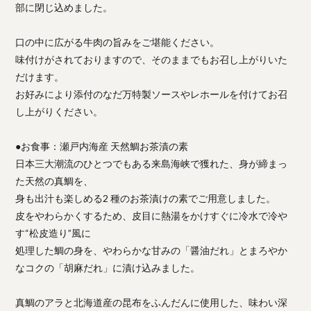
部に閉じ込めました。
口の中に広がる牛肉の旨みをご堪能ください。
味付けがされておりますので、そのままでもお召し上がりいた
だけます。
お好みにより添付のなだ万特製ソースやレホールを付けてお召
し上がりください。
●お食事：瀬戸内海産 天然鯛お茶漬の素
日本三大潮流のひとつでもある来島海峡で獲れた、身が締まっ
た天然の真鯛を、
身も出汁も楽しめる2 種のお茶漬けの素でご用意しました。
皮をやわらかくするため、皮目に熱湯をかけすぐに冷水で冷や
す“松皮造り”風に
処理した鯛の身を、やわらかな甘みの「醤油だれ」とまろやか
なコクの「胡麻だれ」に漬け込みました。
真鯛のアラと北海道産の昆布をふんだんに使用した、味わい深