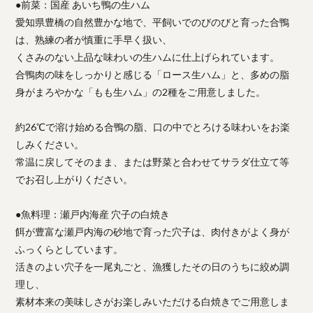
●前菜：国産 あいち鴨の生ハム
愛知県豊橋の自然豊かな地で、平飼いでのびのびと育った合鴨
は、熟練の者が慎重に手早く扱い、
くさみのない上品な味わいの生ハムに仕上げられています。
合鴨肉の味をしっかりと感じる「ロース生ハム」と、多めの脂
身がまろやかな「もも生ハム」の2種をご用意しました。
約26℃で溶け始める合鴨の脂、口の中でとろける味わいをお楽
しみください。
常温に戻してそのまま、または野菜と合わせてサラダ仕立て等
でお召し上がりください。
●魚料理：瀬戸内海産 穴子の白焼き
餌が豊富な瀬戸内海の砂地で育った穴子は、肉付きがよく身が
ふっくらとしています。
活きのよい穴子を一尾丸ごと、漁獲したその日のうちに絞め調
理し、
素材本来の美味しさがお楽しみいただける白焼きでご用意しま