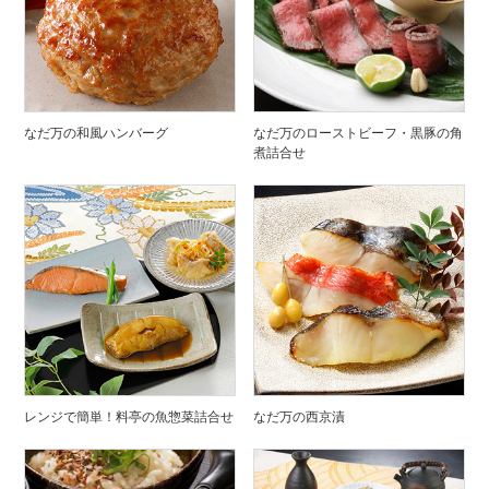
なだ万の和風ハンバーグ
なだ万のローストビーフ・黒豚の角
煮詰合せ
レンジで簡単！料亭の魚惣菜詰合せ
なだ万の西京漬