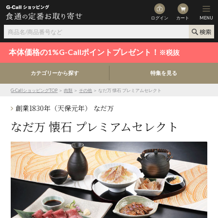
ログイン
カート
MENU
本体価格の1%G-Callポイントプレゼント！
※税抜
カテゴリーから探す
特集を見る
G-CallショッピングTOP
＞
肉類
＞
その他
＞ なだ万 懐石 プレミアムセレクト
創業1830年（天保元年） なだ万
なだ万 懐石 プレミアムセレクト