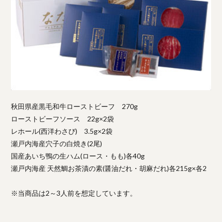
秋田県産黒毛和牛ローストビーフ 270g
ローストビーフソース 22g×2袋
レホール(西洋わさび) 3.5g×2袋
瀬戸内海産穴子の白焼き(2尾)
国産あいち鴨の生ハム(ロース・もも)各40g
瀬戸内海産 天然鯛お茶漬の素(醤油だれ・胡麻だれ)各215g×各2
※当商品は2～3人前を想定しています。