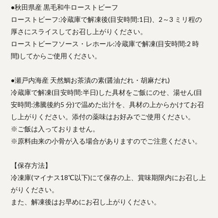
●秋田県産 黒毛和牛ローストビーフ
ローストビーフ:冷蔵庫で解凍後(目安時間:1日)、2～3 ミリ程の
厚さにスライスしてお召し上がりください。
ローストビーフソース・レホール:冷蔵庫で解凍(目安時間:2 時
間)してからご使用ください。
●瀬戸内海産 天然鯛お茶漬の素(醤油だれ・胡麻だれ)
冷蔵庫で解凍(目安時間:半日)した具材をご飯にのせ、湯せん(目
安時間:沸騰後約5 分)で温めた出汁を、具材の上からかけてお召
し上がりください。添付の薬味はお好みでご使用ください。
※ご飯は入っておりません。
※原料由来の小骨が入る場合がありますのでご注意ください。
【保存方法】
冷凍庫(マイナス18℃以下)にて保存の上、賞味期限内にお召し上
がりください。
また、解凍後はお早めにお召し上がりください。