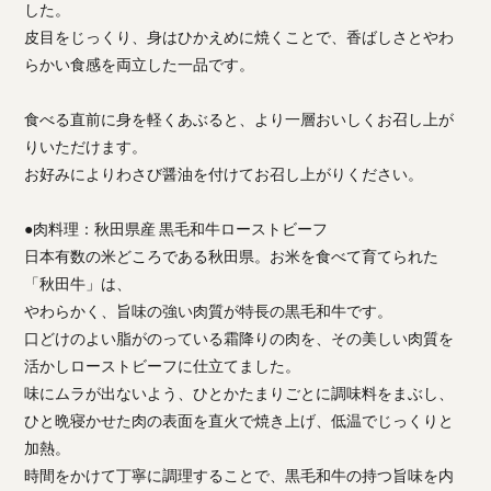
した。
皮目をじっくり、身はひかえめに焼くことで、香ばしさとやわ
らかい食感を両立した一品です。
食べる直前に身を軽くあぶると、より一層おいしくお召し上が
りいただけます。
お好みによりわさび醤油を付けてお召し上がりください。
●肉料理：秋田県産 黒毛和牛ローストビーフ
日本有数の米どころである秋田県。お米を食べて育てられた
「秋田牛」は、
やわらかく、旨味の強い肉質が特長の黒毛和牛です。
口どけのよい脂がのっている霜降りの肉を、その美しい肉質を
活かしローストビーフに仕立てました。
味にムラが出ないよう、ひとかたまりごとに調味料をまぶし、
ひと晩寝かせた肉の表面を直火で焼き上げ、低温でじっくりと
加熱。
時間をかけて丁寧に調理することで、黒毛和牛の持つ旨味を内