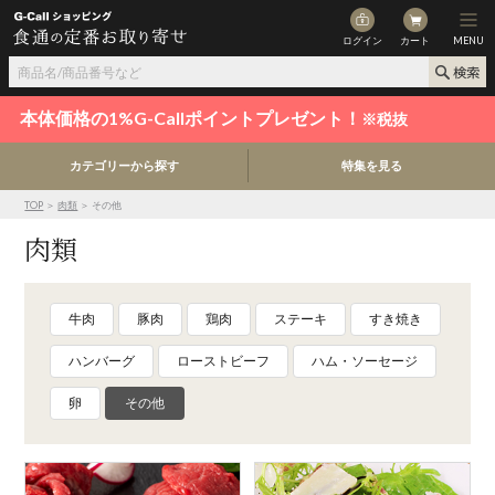
ログイン
カート
MENU
本体価格の1%G-Callポイントプレゼント！
※税抜
カテゴリーから探す
特集を見る
TOP
＞
肉類
＞ その他
肉類
牛肉
豚肉
鶏肉
ステーキ
すき焼き
ハンバーグ
ローストビーフ
ハム・ソーセージ
卵
その他