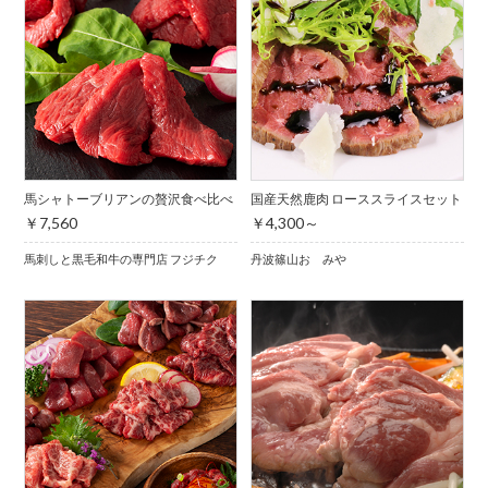
馬シャトーブリアンの贅沢食べ比べ
国産天然鹿肉 ローススライスセット
￥7,560
￥4,300～
馬刺しと黒毛和牛の専門店 フジチク
丹波篠山おゝみや