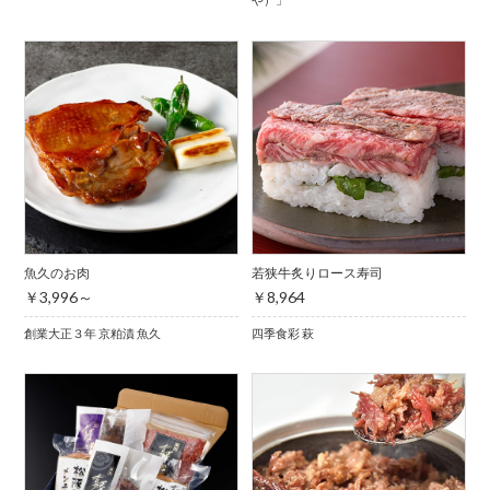
魚久のお肉
若狭牛炙りロース寿司
￥3,996～
￥8,964
創業大正３年 京粕漬 魚久
四季食彩 萩