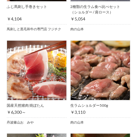
ふじ馬刺し手巻きセット
2種類の生ラム食べ比べセット
（ショルダー / 肩ロース）
￥4,104
￥5,054
馬刺しと黒毛和牛の専門店 フジチク
肉の山本
国産天然猪肉 焼ぼたん
生ラムショルダー500g
￥6,300～
￥3,110
丹波篠山おゝみや
肉の山本