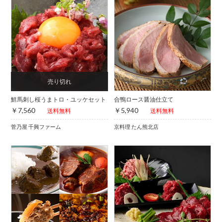
鮮馬刺し桜うまトロ・ユッケセット
合鴨ロース醤油仕立て
￥7,560
￥5,940
送料無料
送料無料
菅乃屋 千興ファーム
京料理 たん熊北店