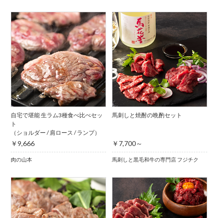
自宅で堪能 生ラム3種食べ比べセッ
馬刺しと焼酎の晩酌セット
ト
（ショルダー / 肩ロース / ランプ）
￥9,666
￥7,700～
肉の山本
馬刺しと黒毛和牛の専門店 フジチク