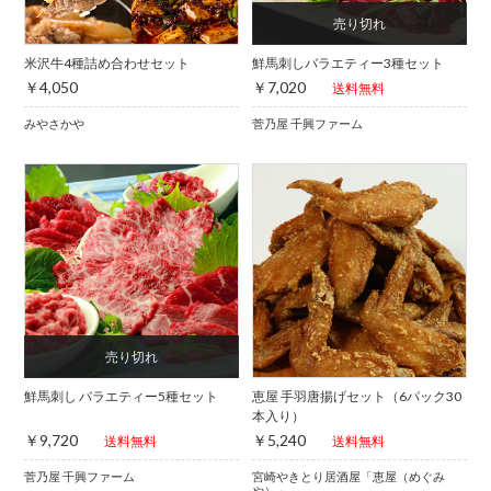
米沢牛4種詰め合わせセット
鮮馬刺しバラエティー3種セット
￥4,050
￥7,020
送料無料
みやさかや
菅乃屋 千興ファーム
鮮馬刺し バラエティー5種セット
恵屋 手羽唐揚げセット（6パック30
本入り）
￥9,720
￥5,240
送料無料
送料無料
菅乃屋 千興ファーム
宮崎やきとり居酒屋「恵屋（めぐみ
や）」