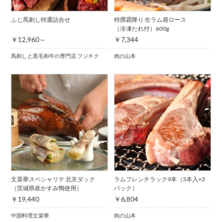
ふじ馬刺し特選詰合せ
特撰霜降り 生ラム肩ロース
（冷凍たれ付）600g
￥12,960～
￥7,344
馬刺しと黒毛和牛の専門店 フジチク
肉の山本
文菜華スペシャリテ 北京ダック
ラムフレンチラック9本（3本入×3
（茨城県産かすみ鴨使用）
パック）
￥19,440
￥6,804
中国料理文菜華
肉の山本