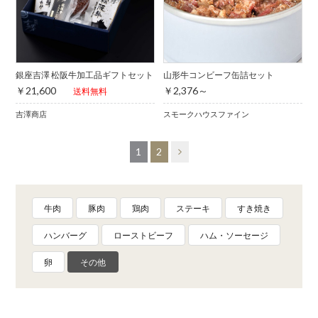
銀座吉澤 松阪牛加工品ギフトセット
山形牛コンビーフ缶詰セット
￥21,600
￥2,376～
送料無料
吉澤商店
スモークハウスファイン
1
2
牛肉
豚肉
鶏肉
ステーキ
すき焼き
ハンバーグ
ローストビーフ
ハム・ソーセージ
卵
その他